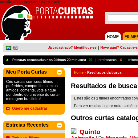
versão 0.720 session size: 0,23KB
HOME
FILME
Já cadastrado? Identifique-se
|
Novo aqui? Cadastre-s
Pessoas conectadas nos últimos 20 minutos:
92
{
professores:
0
|
editore
Meu Porta Curtas
Home
>
Resultados da busca
Crie canais com seus filmes
Resultados de busca
preferidos, compartilhe com os
amigos, comente, vote e fique
por dentro do universo do curta-
Estes são os
1
filmes encontrados co
metragem brasileiro!
Para ver resultados por outros critério
Quero me cadastrar
Outros curtas catalo
Estreias Recentes
Quinto
Todos os Filmes