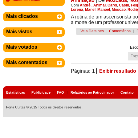
Animação
|
De
Mozcada
,
Nó
Com
André.
,
Animal
,
Carol
,
Caslu
,
Feli
Lorena
,
Manel
,
Manoel
,
Moscão
,
Rodri
Mais clicados
A rotina de um ascensorista p
a morte de um professor univers
Mais vistos
Veja Detalhes
|
Comentários
|
Mais votados
Esco
Mais comentados
Páginas:
1
Exibir resultado
Estatísticas
|
Publicidade
|
FAQ
|
Relatórios ao Patrocinador
|
Contato
Porta Curtas © 2015 Todos os direitos reservados.