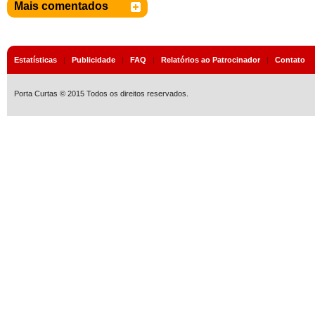
Mais comentados
Estatísticas
|
Publicidade
|
FAQ
|
Relatórios ao Patrocinador
|
Contato
Porta Curtas © 2015 Todos os direitos reservados.