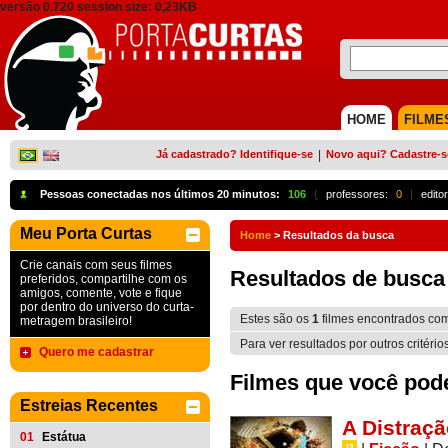
versão 0.720 session size: 0,23KB
HOME
FILME
Já cadastrado? Identifique-se
|
Novo aqui? Cadastre-s
Pessoas conectadas nos últimos 20 minutos:
106
{
professores:
0
|
edito
Meu Porta Curtas
Home
>
Resultados da busca
Crie canais com seus filmes
Resultados de busca
preferidos, compartilhe com os
amigos, comente, vote e fique
por dentro do universo do curta-
Estes são os
1
filmes encontrados co
metragem brasileiro!
Para ver resultados por outros critério
Quero me cadastrar
Filmes que você pode 
Estreias Recentes
A Distraçã
01
Estátua