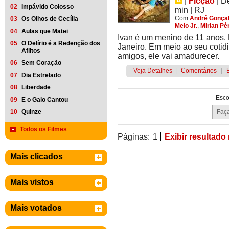
|
Ficção
|
D
02
Impávido Colosso
min
|
RJ
Com
André Gonça
03
Os Olhos de Cecília
Melo Jr.
,
Mirian Pé
04
Aulas que Matei
Ivan é um menino de 11 anos. 
05
O Delírio é a Redenção dos
Janeiro. Em meio ao seu cotid
Aflitos
amigos, ele vai amadurecer.
06
Sem Coração
Veja Detalhes
|
Comentários
|
07
Dia Estrelado
08
Liberdade
Esco
09
E o Galo Cantou
10
Quinze
Todos os Filmes
Páginas:
1
Exibir resultado
Mais clicados
Mais vistos
Mais votados