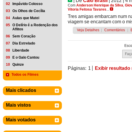
|
De
Caio Brasil
| 2012
| 4 
02
Impávido Colosso
Com
Anderson Henrique da SIlva
,
Gio
Vitoria Feitosa Tavares
...
03
Os Olhos de Cecília
Tres amigas embarcam num nav
04
Aulas que Matei
viagem se encantam com o mis
05
O Delírio é a Redenção dos
Aflitos
Veja Detalhes
|
Comentários
|
06
Sem Coração
07
Dia Estrelado
Esco
08
Liberdade
09
E o Galo Cantou
10
Quinze
Páginas:
1
Exibir resultado
Todos os Filmes
Mais clicados
Mais vistos
Mais votados