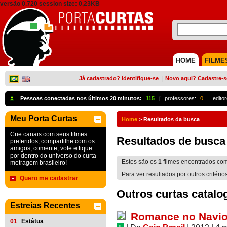
versão 0.720 session size: 0,23KB
HOME
FILME
Já cadastrado? Identifique-se
|
Novo aqui? Cadastre-s
Pessoas conectadas nos últimos 20 minutos:
115
{
professores:
0
|
edito
Meu Porta Curtas
Home
>
Resultados da busca
Crie canais com seus filmes
Resultados de busca
preferidos, compartilhe com os
amigos, comente, vote e fique
por dentro do universo do curta-
Estes são os
1
filmes encontrados co
metragem brasileiro!
Para ver resultados por outros critério
Quero me cadastrar
Outros curtas catalo
Estreias Recentes
Romance no Navi
01
Estátua