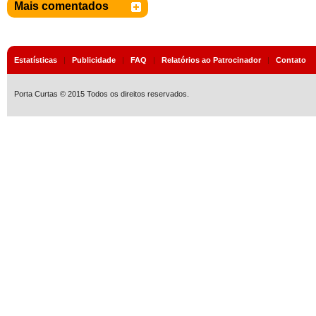
Mais comentados
Estatísticas
|
Publicidade
|
FAQ
|
Relatórios ao Patrocinador
|
Contato
Porta Curtas © 2015 Todos os direitos reservados.