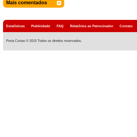
Mais comentados
Estatísticas
|
Publicidade
|
FAQ
|
Relatórios ao Patrocinador
|
Contato
Porta Curtas © 2015 Todos os direitos reservados.