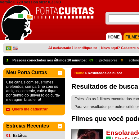
versão 0.720 session size: 0,23KB
HOME
FILME
Já cadastrado? Identifique-se
|
Novo aqui? Cadastre-s
Pessoas conectadas nos últimos 20 minutos:
69
{
professores:
0
|
editore
Meu Porta Curtas
Home
>
Resultados da busca
Crie canais com seus filmes
Resultados de busca
preferidos, compartilhe com os
amigos, comente, vote e fique
por dentro do universo do curta-
Estes são os
1
filmes encontrados co
metragem brasileiro!
Para ver resultados por outros critério
Quero me cadastrar
Filmes que você pode 
Estreias Recentes
Ensolarad
01
Estátua