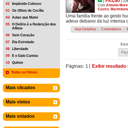
|
Ficção
|
D
02
Impávido Colosso
Com
Antonio More
Castro
,
Marimbon
03
Os Olhos de Cecília
Uma família frente ao gesto hu
04
Aulas que Matei
adeus debaixo da luz intensa d
05
O Delírio é a Redenção dos
Aflitos
Veja Detalhes
|
Comentários
|
06
Sem Coração
07
Dia Estrelado
Esco
08
Liberdade
09
E o Galo Cantou
10
Quinze
Páginas:
1
Exibir resultado
Todos os Filmes
Mais clicados
Mais vistos
Mais votados