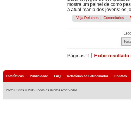
mostra um painel de como pesso
a atual mania dos jovens: os j
Veja Detalhes
|
Comentários
|
Esco
Páginas:
1
Exibir resultado
Estatísticas
|
Publicidade
|
FAQ
|
Relatórios ao Patrocinador
|
Contato
Porta Curtas © 2015 Todos os direitos reservados.