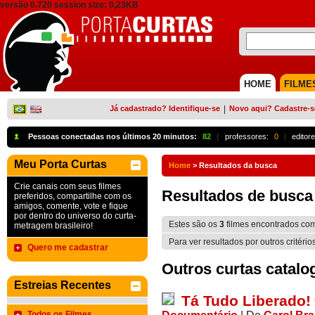
versão 0.720 session size: 0,23KB
HOME
FILME
Já cadastrado? Identifique-se
|
Novo aqui? Cadastre-s
Pessoas conectadas nos últimos 20 minutos:
82
{
professores:
0
|
editore
Meu Porta Curtas
Home
>
Resultados da busca
Crie canais com seus filmes
Resultados de busca
preferidos, compartilhe com os
amigos, comente, vote e fique
por dentro do universo do curta-
Estes são os
3
filmes encontrados co
metragem brasileiro!
Para ver resultados por outros critério
Quero me cadastrar
Outros curtas catalo
Estreias Recentes
Tá Tudo Liberado!
Todos os Filmes