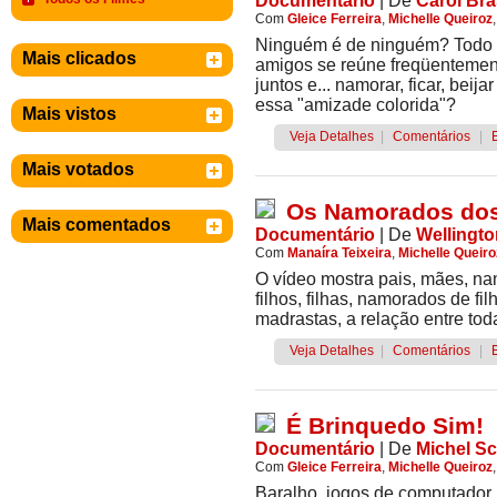
Documentário
|
De
Carol Bra
Com
Gleice Ferreira
,
Michelle Queiroz
Ninguém é de ninguém? Todo
Mais clicados
amigos se reúne freqüentement
juntos e... namorar, ficar, be
essa "amizade colorida"?
Mais vistos
Veja Detalhes
|
Comentários
|
Mais votados
Os Namorados dos
Mais comentados
Documentário
|
De
Wellingt
Com
Manaíra Teixeira
,
Michelle Queiro
O vídeo mostra pais, mães, n
filhos, filhas, namorados de fi
madrastas, a relação entre to
Veja Detalhes
|
Comentários
|
É Brinquedo Sim!
Documentário
|
De
Michel Sc
Com
Gleice Ferreira
,
Michelle Queiroz
Baralho, jogos de computador, 