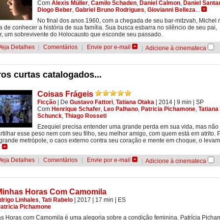
Com
Alexis Müller
,
Camilo Schaden
,
Daniel Calmon
,
Daniel Santa
Diogo Beber
,
Gabriel Bruno Rodrigues
,
Giovianni Belleza
...
No final dos anos 1960, com a chegada de seu bar-mitzvah, Michel 
fa de conhecer a história de sua família. Sua busca esbarra no silêncio de seu pai,
, um sobrevivente do Holocausto que esconde seu passado.
Veja Detalhes
|
Comentários
|
Envie por e-mail
|
Adicione à cinemateca
os curtas catalogados...
Coisas Frágeis
Ficção
|
De
Gustavo Fattori
,
Tatiana Otaka
| 2014
| 9 min
|
SP
Com
Henrique Schafer
,
Leo Palhano
,
Patricia Pichamone
,
Tatiana
Schunck
,
Thiago Rosseti
Ezequiel precisa entender uma grande perda em sua vida, mas não
tilhar esse peso nem com seu filho, seu melhor amigo, com quem está em atrito. 
rande metrópole, o caos externo contra seu coração e mente em choque, o levam
.
Veja Detalhes
|
Comentários
|
Envie por e-mail
|
Adicione à cinemateca
Minhas Horas Com Camomila
drigo Linhales
,
Tati Rabelo
| 2017
| 17 min
|
ES
atricia Pichamone
s Horas com Camomila é uma alegoria sobre a condição feminina. Patrícia Pich