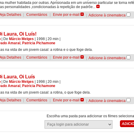
ma mulher habitada por outras. Aprisionada em um universo particular se torna re
las personalidades ,condicionadas à repetição de padrõe...
Veja Detalhes
|
Comentários
|
Envie por e-mail
|
Adicione à cinemateca
i Laura, Oi Luís!
o
|
De
Márcio Melges
| 1998
| 20 min
|
ado Amaral
,
Patricia Pichamone
ias na vida de um jovem casal: a rotina e o que foge dela.
Veja Detalhes
|
Comentários
|
Envie por e-mail
|
Adicione à cinemateca
i Laura, Oi Luís
o
|
De
Márcio Melges
| 1998
| 20 min
|
ado Amaral
,
Patricia Pichamone
ias na vida de um jovem casal: a rotina, o que foge dela.
Veja Detalhes
|
Comentários
|
Envie por e-mail
|
Adicione à cinemateca
Escolha uma pasta para adicionar os filmes selecion