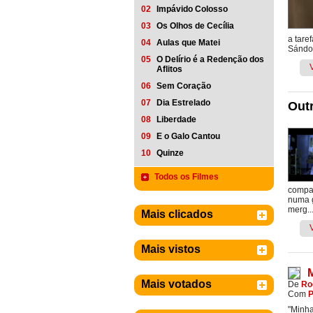
02
Impávido Colosso
03
Os Olhos de Cecília
a tare
04
Aulas que Matei
Sándor
05
O Delírio é a Redenção dos
Aflitos
06
Sem Coração
07
Dia Estrelado
Outr
08
Liberdade
09
E o Galo Cantou
10
Quinze
Todos os Filmes
compar
numa g
merg..
Mais clicados
Mais vistos
Mais votados
De
Ro
Com
P
"Minha