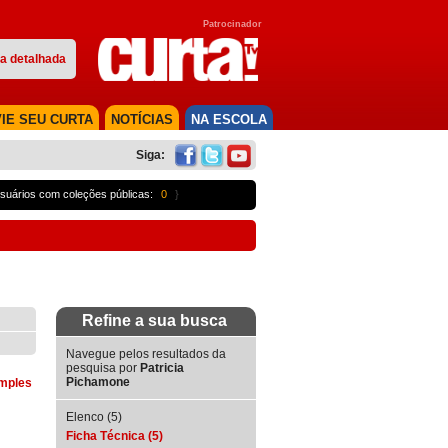
Patrocinador
a detalhada
IE SEU CURTA
NOTÍCIAS
NA ESCOLA
Siga:
suários com coleções públicas:
0
}
Refine a sua busca
Navegue pelos resultados da
pesquisa por
Patricia
Pichamone
imples
Elenco (5)
Ficha Técnica (5)