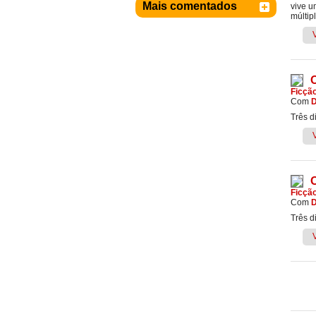
Mais comentados
vive u
múltip
O
Ficçã
Com
D
Três d
O
Ficçã
Com
D
Três d