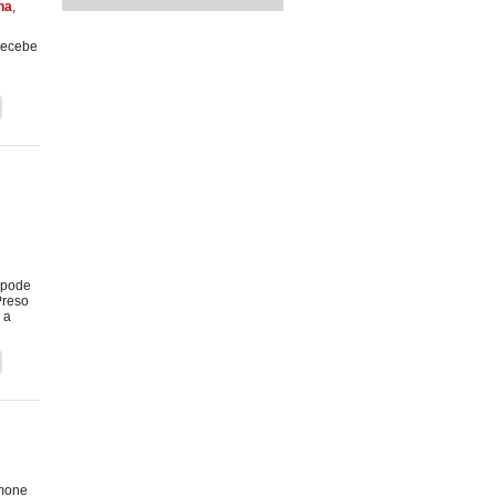
na
,
recebe
 pode
Preso
 a
amone