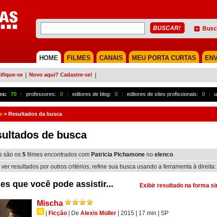
Busc
HOME
FILMES
CANAIS
MEU PORTA CURTAS
ENV
ifique-se
|
Novo aqui? Cadastre-se!
|
os:
70
{
professores:
0
|
editores de blog:
0
|
editores de sites profissionais:
0
|
u
e
>
Resultados da busca
ultados de busca
s são os
5
filmes encontrados com
Patricia Pichamone
no
elenco
.
 ver resultados por outros critérios, refine sua busca usando a ferramenta à direita:
es que você pode assistir...
Exibir resultado na forma s
Mischa
|
Ficção
|
De
Alexis Müller
| 2015
| 17 min
|
SP