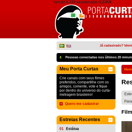
versão 0.720 session size: 0,23KB
Já cadastrado? Ident
Pessoas conectadas nos últimos 20 minut
Meu Porta Curtas
Hom
Crie canais com seus filmes
Res
preferidos, compartilhe com os
amigos, comente, vote e fique
por dentro do universo do curta-
Este
metragem brasileiro!
Para
Quero me cadastrar
Film
Estreias Recentes
01
Estátua