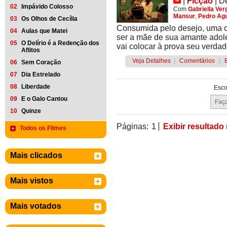
|
Ficção
|
D
02
Impávido Colosso
Com
Gabriella Ver
Mansur
,
Pedro Ag
03
Os Olhos de Cecília
Consumida pelo desejo, uma ca
04
Aulas que Matei
ser a mãe de sua amante adol
05
O Delírio é a Redenção dos
vai colocar à prova seu verdad
Aflitos
Veja Detalhes
|
Comentários
|
06
Sem Coração
07
Dia Estrelado
08
Liberdade
Esco
09
E o Galo Cantou
10
Quinze
Páginas:
1
Exibir resultado
Todos os Filmes
Mais clicados
Mais vistos
Mais votados