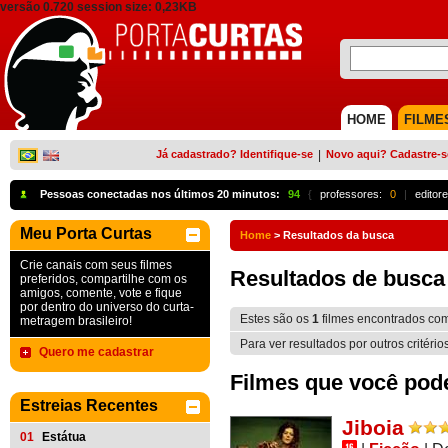
versão 0.720 session size: 0,23KB
HOME
FILME
Já cadastrado? Identifique-se
|
Novo aqui? Cadastre-s
Pessoas conectadas nos últimos 20 minutos:
94
{
professores:
0
|
editore
Meu Porta Curtas
Home
>
Resultados da busca
Crie canais com seus filmes
Resultados de busca
preferidos, compartilhe com os
amigos, comente, vote e fique
por dentro do universo do curta-
Estes são os
1
filmes encontrados co
metragem brasileiro!
Para ver resultados por outros critério
Quero me cadastrar
Filmes que você pode 
Estreias Recentes
Jiboia
01
Estátua