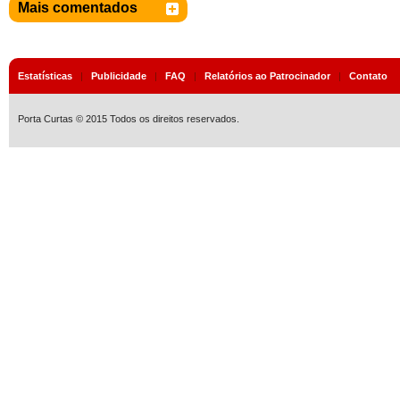
Mais comentados
Estatísticas
|
Publicidade
|
FAQ
|
Relatórios ao Patrocinador
|
Contato
Porta Curtas © 2015 Todos os direitos reservados.