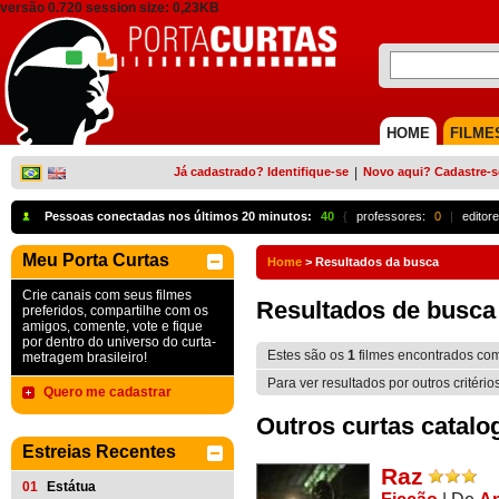
versão 0.720 session size: 0,23KB
HOME
FILME
Já cadastrado? Identifique-se
|
Novo aqui? Cadastre-s
Pessoas conectadas nos últimos 20 minutos:
40
{
professores:
0
|
editore
Meu Porta Curtas
Home
>
Resultados da busca
Crie canais com seus filmes
Resultados de busca
preferidos, compartilhe com os
amigos, comente, vote e fique
por dentro do universo do curta-
Estes são os
1
filmes encontrados co
metragem brasileiro!
Para ver resultados por outros critério
Quero me cadastrar
Outros curtas catalo
Estreias Recentes
Raz
01
Estátua