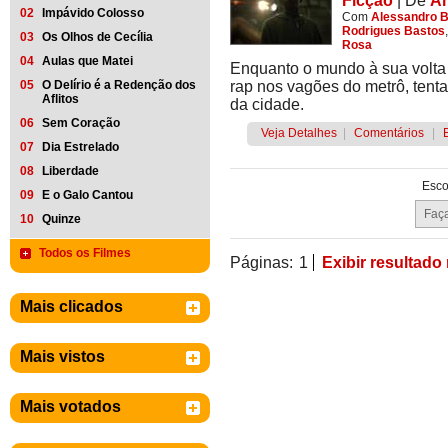
Ficção
|
De
An
02
Impávido Colosso
Com
Alessandro 
Rodrigues Bastos
03
Os Olhos de Cecília
Rosa
04
Aulas que Matei
Enquanto o mundo à sua volta
05
O Delírio é a Redenção dos
rap nos vagões do metrô, tenta
Aflitos
da cidade.
06
Sem Coração
Veja Detalhes
|
Comentários
|
07
Dia Estrelado
08
Liberdade
Esco
09
E o Galo Cantou
10
Quinze
Todos os Filmes
Páginas:
1
Exibir resultado
Mais clicados
Mais vistos
Mais votados