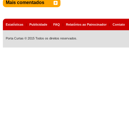
Mais comentados
Estatísticas
|
Publicidade
|
FAQ
|
Relatórios ao Patrocinador
|
Contato
Porta Curtas © 2015 Todos os direitos reservados.