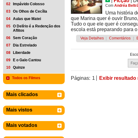
|
Ficção
|
D
02
Impávido Colosso
Com
Andréa Beltr
03
Os Olhos de Cecília
Uma história d
que Marina quer é ouvir Bruno,
04
Aulas que Matei
Tudo o que ele quer é consegu
05
O Delírio é a Redenção dos
escola está preparando para o 
Aflitos
06
Sem Coração
Veja Detalhes
|
Comentários
|
07
Dia Estrelado
08
Liberdade
Esco
09
E o Galo Cantou
10
Quinze
Páginas:
1
Exibir resultado
Todos os Filmes
Mais clicados
Mais vistos
Mais votados