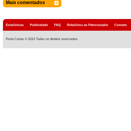
Mais comentados
Estatísticas
|
Publicidade
|
FAQ
|
Relatórios ao Patrocinador
|
Contato
Porta Curtas © 2015 Todos os direitos reservados.