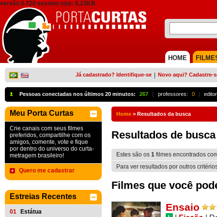
versão 0.720 session size: 0,23KB
HOME
FILME
Já cadastrado? Identifique-se
|
Novo aqui? Cadastre-s
Pessoas conectadas nos últimos 20 minutos:
267
{
professores:
0
|
edito
Meu Porta Curtas
Home
>
Resultados da busca
Crie canais com seus filmes
Resultados de busca
preferidos, compartilhe com os
amigos, comente, vote e fique
por dentro do universo do curta-
Estes são os
1
filmes encontrados co
metragem brasileiro!
Para ver resultados por outros critério
Quero me cadastrar
Filmes que você pode 
Estreias Recentes
Ensaio
01
Estátua