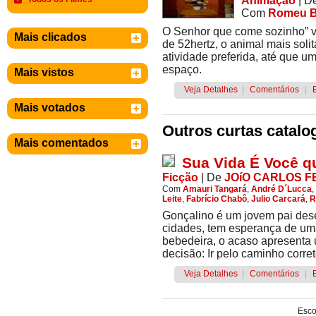
Animação
|
D
Com
Romeu B
O Senhor que come sozinho” vi
Mais clicados
de 52hertz, o animal mais sol
atividade preferida, até que 
espaço.
Mais vistos
Veja Detalhes
|
Comentários
|
Mais votados
Outros curtas catalo
Mais comentados
Sua Vida É Você 
Ficção
|
De
JOíO CARLOS F
Com
Amauri Tangará
,
André D´Lucca
,
Leite
,
Fabrício Chabô
,
Julio Carcará
,
R
Gonçalino é um jovem pai des
cidades, tem esperança de uma
bebedeira, o acaso apresenta 
decisão: Ir pelo caminho correto 
Veja Detalhes
|
Comentários
|
Esco