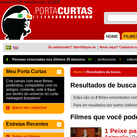
versão 0.720 session size: 0,23KB
HOME
FILME
Já cadastrado? Identifique-se
|
Novo aqui? Cadastre-s
Pessoas conectadas nos últimos 20 minutos:
93
{
professores:
0
|
editore
Meu Porta Curtas
Home
>
Resultados da busca
Crie canais com seus filmes
Resultados de busca
preferidos, compartilhe com os
amigos, comente, vote e fique
por dentro do universo do curta-
Estes são os
2
filmes encontrados co
metragem brasileiro!
Para ver resultados por outros critério
Quero me cadastrar
Filmes que você pode 
Estreias Recentes
1 Peixe pa
Todos os Filmes