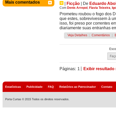
Mais comentados
|
Ficção
|
De
Eduardo Abol
Com
Denis Arrepol
,
Flavia Teixeira
,
Ig
Prometeu roubou o fogo dos D
que estes, sobrevivessem à um
isso, foi preso por correntes
diariamente suas entranhas em
Veja Detalhes
|
Comentários
|
Esco
Páginas:
1
Exibir resultado
Estatísticas
|
Publicidade
|
FAQ
|
Relatórios ao Patrocinador
|
Contato
Porta Curtas © 2015 Todos os direitos reservados.