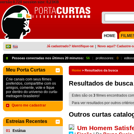
versão 0.720 session size: 0,23KB
HOME
FILME
Já cadastrado? Identifique-se
|
Novo aqui? Cadastre-s
Pessoas conectadas nos últimos 20 minutos:
56
{
professores:
0
|
editore
Meu Porta Curtas
Home
>
Resultados da busca
Crie canais com seus filmes
Resultados de busca
preferidos, compartilhe com os
amigos, comente, vote e fique
por dentro do universo do curta-
Estes são os
3
filmes encontrados co
metragem brasileiro!
Para ver resultados por outros critério
Quero me cadastrar
Outros curtas catalo
Estreias Recentes
Um Homem Satisfe
01
Estátua