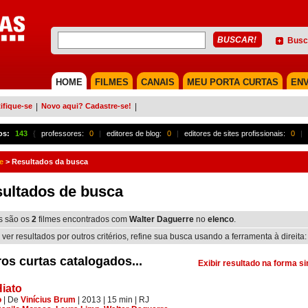
Busc
HOME
FILMES
CANAIS
MEU PORTA CURTAS
ENV
ifique-se
|
Novo aqui? Cadastre-se!
|
os:
143
{
professores:
0
|
editores de blog:
0
|
editores de sites profissionais:
0
|
e
>
Resultados da busca
ultados de busca
s são os
2
filmes encontrados com
Walter Daguerre
no
elenco
.
 ver resultados por outros critérios, refine sua busca usando a ferramenta à direita:
os curtas catalogados...
Exibir resultado na forma s
iato
o
|
De
Vinícius Brum
| 2013
| 15 min
|
RJ