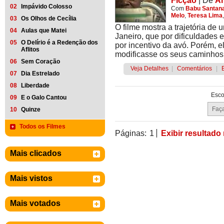
Ficção
|
De
An
02
Impávido Colosso
Com
Babu Santan
Melo
,
Teresa Lima
03
Os Olhos de Cecília
O filme mostra a trajetória d
04
Aulas que Matei
Janeiro, que por dificuldades
05
O Delírio é a Redenção dos
por incentivo da avó. Porém, 
Aflitos
modificasse os seus caminhos
06
Sem Coração
Veja Detalhes
|
Comentários
|
07
Dia Estrelado
08
Liberdade
Esco
09
E o Galo Cantou
10
Quinze
Todos os Filmes
Páginas:
1
Exibir resultado
Mais clicados
Mais vistos
Mais votados