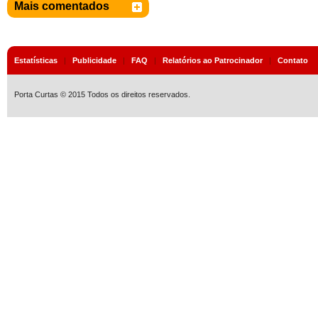
Mais comentados
Estatísticas
|
Publicidade
|
FAQ
|
Relatórios ao Patrocinador
|
Contato
Porta Curtas © 2015 Todos os direitos reservados.