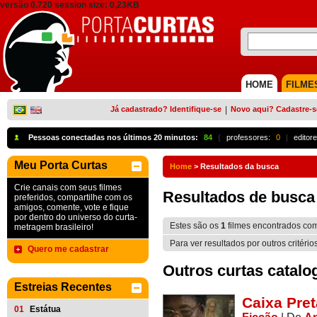
versão 0.720 session size: 0,23KB
HOME
FILME
Já cadastrado? Identifique-se
|
Novo aqui? Cadastre-s
Pessoas conectadas nos últimos 20 minutos:
84
{
professores:
0
|
editore
Meu Porta Curtas
Home
>
Resultados da busca
Crie canais com seus filmes
Resultados de busca
preferidos, compartilhe com os
amigos, comente, vote e fique
por dentro do universo do curta-
Estes são os
1
filmes encontrados co
metragem brasileiro!
Para ver resultados por outros critério
Quero me cadastrar
Outros curtas catalo
Estreias Recentes
Caixa Pret
01
Estátua