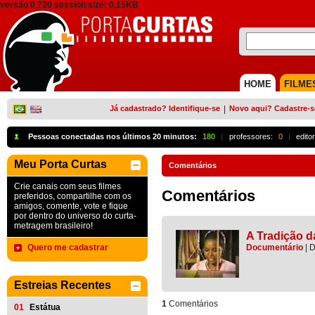
versão 0.720 session size: 0,15KB
HOME
FILME
Já cadastrado? Identifique-se
|
Novo aqui? Cadastre-s
Pessoas conectadas nos últimos 20 minutos:
180
{
professores:
0
|
edito
Meu Porta Curtas
Comentários
Crie canais com seus filmes
Comentários
preferidos, compartilhe com os
amigos, comente, vote e fique
por dentro do universo do curta-
metragem brasileiro!
A Tradição 
Quero me cadastrar
Documentário
|
Estreias Recentes
1
Comentários
01
Estátua