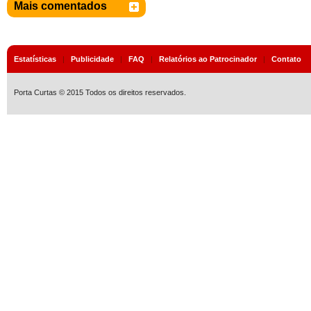
Mais comentados
Estatísticas
|
Publicidade
|
FAQ
|
Relatórios ao Patrocinador
|
Contato
Porta Curtas © 2015 Todos os direitos reservados.