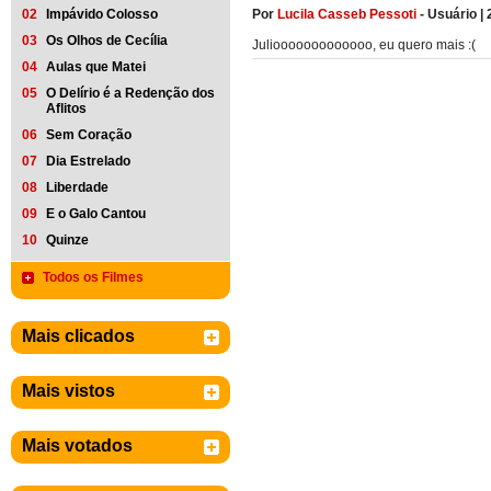
Por
Lucila Casseb Pessoti
-
Usuário
|
02
Impávido Colosso
03
Os Olhos de Cecília
Juliooooooooooooo, eu quero mais :(
04
Aulas que Matei
05
O Delírio é a Redenção dos
Aflitos
06
Sem Coração
07
Dia Estrelado
08
Liberdade
09
E o Galo Cantou
10
Quinze
Todos os Filmes
Mais clicados
Mais vistos
Mais votados