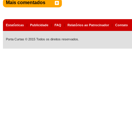
Mais comentados
Estatísticas
|
Publicidade
|
FAQ
|
Relatórios ao Patrocinador
|
Contato
Porta Curtas © 2015 Todos os direitos reservados.