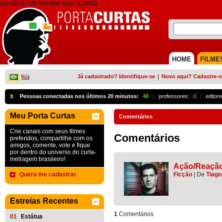
versão 0.720 session size: 0,15KB
HOME
FILME
Já cadastrado? Identifique-se
|
Novo aqui? Cadastre-s
Pessoas conectadas nos últimos 20 minutos:
48
{
professores:
0
|
editore
Meu Porta Curtas
Comentários
Crie canais com seus filmes
Comentários
preferidos, compartilhe com os
amigos, comente, vote e fique
por dentro do universo do curta-
metragem brasileiro!
Ação/Reaçã
Quero me cadastrar
Ficção
|
De
Tiago
Estreias Recentes
1
Comentários
01
Estátua