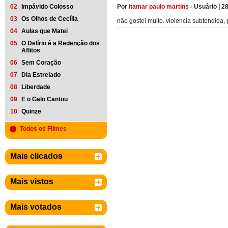
Por
itamar paulo martins
-
Usuário
|
28
02
Impávido Colosso
03
Os Olhos de Cecília
não gostei muito. violencia subtendida, p
04
Aulas que Matei
05
O Delírio é a Redenção dos
Aflitos
06
Sem Coração
07
Dia Estrelado
08
Liberdade
09
E o Galo Cantou
10
Quinze
Todos os Filmes
Mais clicados
Mais vistos
Mais votados