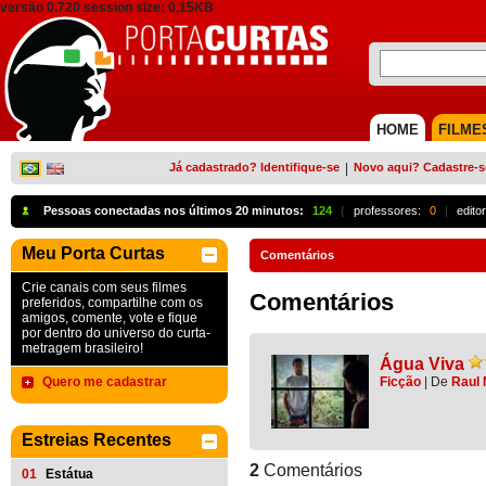
versão 0.720 session size: 0,15KB
HOME
FILME
Já cadastrado? Identifique-se
|
Novo aqui? Cadastre-s
Pessoas conectadas nos últimos 20 minutos:
124
{
professores:
0
|
edito
Meu Porta Curtas
Comentários
Crie canais com seus filmes
Comentários
preferidos, compartilhe com os
amigos, comente, vote e fique
por dentro do universo do curta-
metragem brasileiro!
Água Viva
Quero me cadastrar
Ficção
|
De
Raul 
Estreias Recentes
2
Comentários
01
Estátua