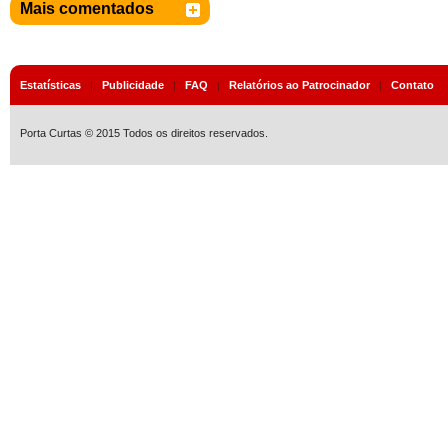
Mais comentados
Estatísticas
|
Publicidade
|
FAQ
|
Relatórios ao Patrocinador
|
Contato
Porta Curtas © 2015 Todos os direitos reservados.