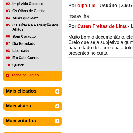
02
Impávido Colosso
Por
dipaullo
-
Usuário
|
30/07
03
Os Olhos de Cecília
maravilha
04
Aulas que Matei
05
O Delírio é a Redenção dos
Por
Caren Freitas de Lima
-
Aflitos
Muito bom o documentário, ele
06
Sem Coração
Creio que seja subjetivo algum
07
Dia Estrelado
para o lado do aborto na adol
08
Liberdade
presentes no curta.
09
E o Galo Cantou
10
Quinze
Todos os Filmes
Mais clicados
Mais vistos
Mais votados