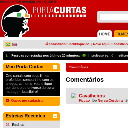
versão 0.720 session size: 0,15KB
HOME
FILME
Já cadastrado? Identifique-se
|
Novo aqui? Cadastre-s
Pessoas conectadas nos últimos 20 minutos:
45
{
professores:
0
|
editore
Meu Porta Curtas
Comentários
Crie canais com seus filmes
Comentários
preferidos, compartilhe com os
amigos, comente, vote e fique
por dentro do universo do curta-
metragem brasileiro!
Cavalheiros
Quero me cadastrar
Ficção
|
De
Nereu Cerdeira
| 
Estreias Recentes
01
Estátua