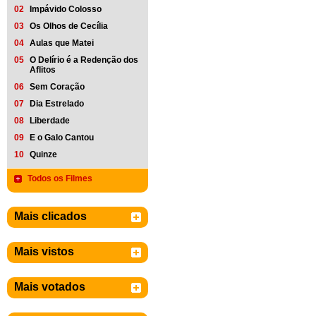
02
Impávido Colosso
03
Os Olhos de Cecília
04
Aulas que Matei
05
O Delírio é a Redenção dos
Aflitos
06
Sem Coração
07
Dia Estrelado
08
Liberdade
09
E o Galo Cantou
10
Quinze
Todos os Filmes
Mais clicados
Mais vistos
Mais votados