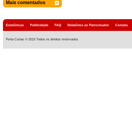
Mais comentados
Estatísticas
|
Publicidade
|
FAQ
|
Relatórios ao Patrocinador
|
Contato
Porta Curtas © 2015 Todos os direitos reservados.