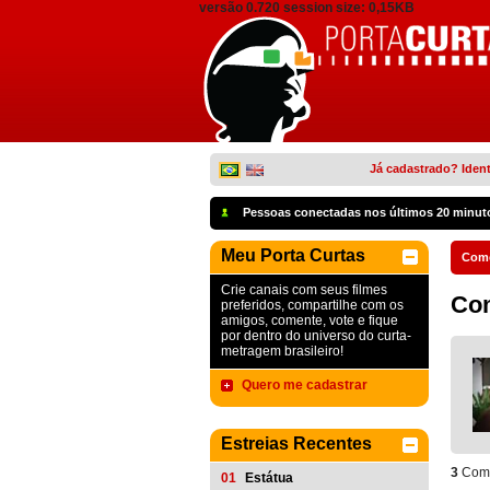
versão 0.720 session size: 0,15KB
Já cadastrado? Ident
Pessoas conectadas nos últimos 20 minut
Meu Porta Curtas
Come
Crie canais com seus filmes
Co
preferidos, compartilhe com os
amigos, comente, vote e fique
por dentro do universo do curta-
metragem brasileiro!
Quero me cadastrar
Estreias Recentes
3
Come
01
Estátua