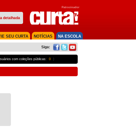
Patrocinador
a detalhada
IE SEU CURTA
NOTÍCIAS
NA ESCOLA
Siga:
suários com coleções públicas:
0
}