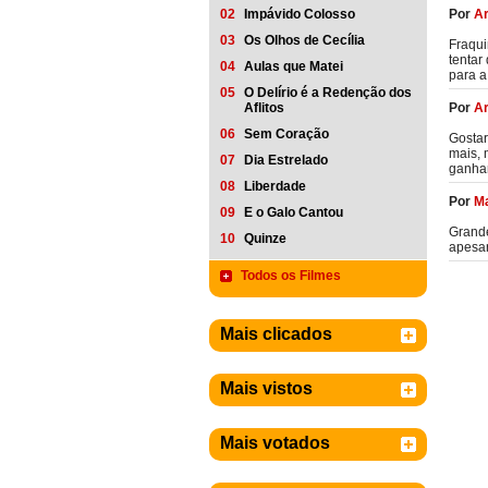
Por
Ar
02
Impávido Colosso
03
Os Olhos de Cecília
Fraqui
tentar
04
Aulas que Matei
para a
05
O Delírio é a Redenção dos
Por
Ar
Aflitos
06
Sem Coração
Gostar
mais, 
07
Dia Estrelado
ganhar
08
Liberdade
Por
M
09
E o Galo Cantou
Grande
10
Quinze
apesar
Todos os Filmes
Mais clicados
Mais vistos
Mais votados