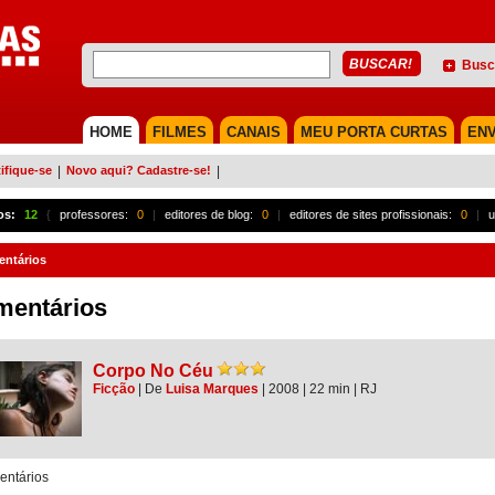
Busc
HOME
FILMES
CANAIS
MEU PORTA CURTAS
ENV
ifique-se
|
Novo aqui? Cadastre-se!
|
os:
12
{
professores:
0
|
editores de blog:
0
|
editores de sites profissionais:
0
|
u
ntários
mentários
Corpo No Céu
Ficção
|
De
Luisa Marques
| 2008
| 22 min
|
RJ
ntários