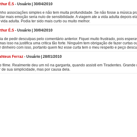
thur É.S
-
Usuário
|
30/04/2010
nho associações simples e não tem muita profundidade. Se não fosse a música pr
 dar mais emoção seria nulo de sensibilidade. A viagem ate a vida adulta depois el
 vida adulta. Podia ter sido mais curto ou muito melhor.
thur É.S
-
Usuário
|
30/04/2010
ia de pedir desculpas pelo comentário anterior. Fiquei muito frustrado, pois esper
mas isso na justifica uma critica tão forte. Ninguém tem obrigação de fazer curtas o
 dinheiro com isso, portanto quem fez esse curta tem o meu respeito e peço descu
ahteus Ferraz
-
Usuário
|
28/01/2010
 filme. Realmente deu um nó na garganta, quando assisti em Tiradentes. Grande
 de sua simplicidade, mas por causa dela.