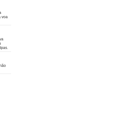
a
a voa
ava
u
lpas.
 não