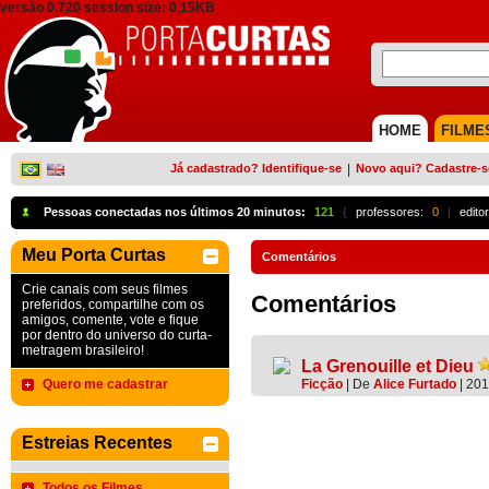
versão 0.720 session size: 0,15KB
HOME
FILME
Já cadastrado? Identifique-se
|
Novo aqui? Cadastre-s
Pessoas conectadas nos últimos 20 minutos:
121
{
professores:
0
|
edito
Meu Porta Curtas
Comentários
Crie canais com seus filmes
Comentários
preferidos, compartilhe com os
amigos, comente, vote e fique
por dentro do universo do curta-
metragem brasileiro!
La Grenouille et Dieu
Quero me cadastrar
Ficção
|
De
Alice Furtado
| 20
Estreias Recentes
Todos os Filmes