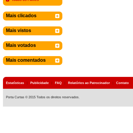
Mais clicados
Mais vistos
Mais votados
Mais comentados
Estatísticas
|
Publicidade
|
FAQ
|
Relatórios ao Patrocinador
|
Contato
Porta Curtas © 2015 Todos os direitos reservados.