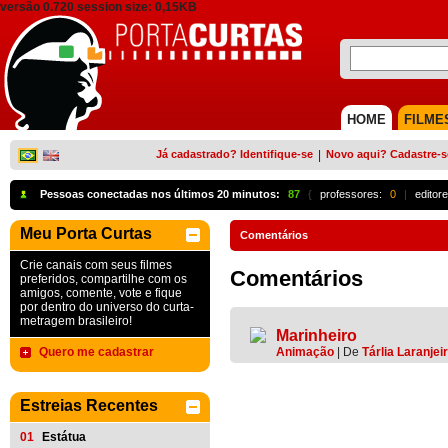
versão 0.720 session size: 0,15KB
HOME
FILME
Já cadastrado? Identifique-se
|
Novo aqui? Cadastre-s
Pessoas conectadas nos últimos 20 minutos:
87
{
professores:
0
|
editore
Meu Porta Curtas
Comentários
Crie canais com seus filmes
Comentários
preferidos, compartilhe com os
amigos, comente, vote e fique
por dentro do universo do curta-
metragem brasileiro!
Marinheiro
Quero me cadastrar
Animação
|
De
Tárlia Laranjei
Estreias Recentes
01
Estátua