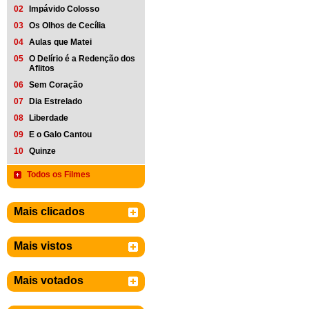
02
Impávido Colosso
03
Os Olhos de Cecília
04
Aulas que Matei
05
O Delírio é a Redenção dos
Aflitos
06
Sem Coração
07
Dia Estrelado
08
Liberdade
09
E o Galo Cantou
10
Quinze
Todos os Filmes
Mais clicados
Mais vistos
Mais votados