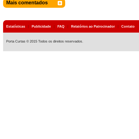
Mais comentados
Estatísticas
|
Publicidade
|
FAQ
|
Relatórios ao Patrocinador
|
Contato
Porta Curtas © 2015 Todos os direitos reservados.