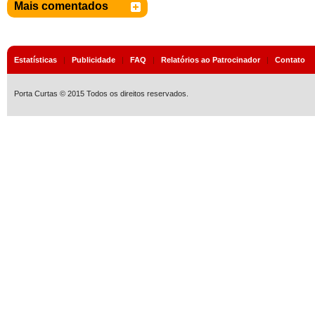
Mais comentados
Estatísticas
|
Publicidade
|
FAQ
|
Relatórios ao Patrocinador
|
Contato
Porta Curtas © 2015 Todos os direitos reservados.