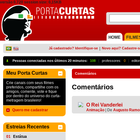
versão 0.720 session size: 0,15KB
HOME
FILME
Já cadastrado? Identifique-se
|
Novo aqui? Cadastre-s
Pessoas conectadas nos últimos 20 minutos:
108
{
professores:
0
|
edito
Meu Porta Curtas
Comentários
Crie canais com seus filmes
Comentários
preferidos, compartilhe com os
amigos, comente, vote e fique
por dentro do universo do curta-
metragem brasileiro!
O Rei Vanderlei
Quero me cadastrar
Animação
|
De
Augusto Ramos
Estreias Recentes
01
Estátua