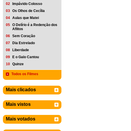
02
Impávido Colosso
03
Os Olhos de Cecília
04
Aulas que Matei
05
O Delírio é a Redenção dos
Aflitos
06
Sem Coração
07
Dia Estrelado
08
Liberdade
09
E o Galo Cantou
10
Quinze
Todos os Filmes
Mais clicados
Mais vistos
Mais votados