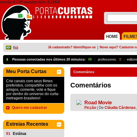
versão 0.720 session size: 0,15KB
HOME
FILME
Já cadastrado? Identifique-se
|
Novo aqui? Cadastre-s
Pessoas conectadas nos últimos 20 minutos:
99
{
professores:
0
|
editore
Meu Porta Curtas
Comentários
Crie canais com seus filmes
Comentários
preferidos, compartilhe com os
amigos, comente, vote e fique
por dentro do universo do curta-
metragem brasileiro!
Road Movie
Quero me cadastrar
Ficção
|
De
Cláudia Cárdenas
Estreias Recentes
01
Estátua