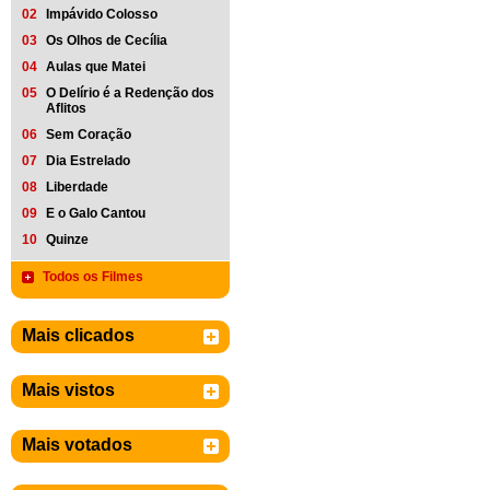
02
Impávido Colosso
03
Os Olhos de Cecília
04
Aulas que Matei
05
O Delírio é a Redenção dos
Aflitos
06
Sem Coração
07
Dia Estrelado
08
Liberdade
09
E o Galo Cantou
10
Quinze
Todos os Filmes
Mais clicados
Mais vistos
Mais votados