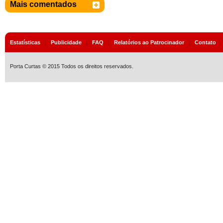
Mais comentados
Estatísticas
|
Publicidade
|
FAQ
|
Relatórios ao Patrocinador
|
Contato
Porta Curtas © 2015 Todos os direitos reservados.