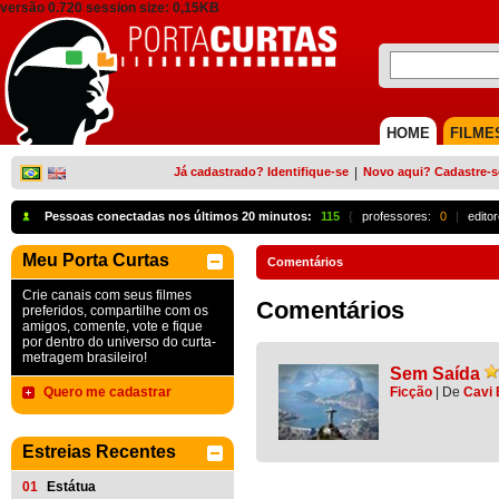
versão 0.720 session size: 0,15KB
HOME
FILME
Já cadastrado? Identifique-se
|
Novo aqui? Cadastre-s
Pessoas conectadas nos últimos 20 minutos:
115
{
professores:
0
|
edito
Meu Porta Curtas
Comentários
Crie canais com seus filmes
Comentários
preferidos, compartilhe com os
amigos, comente, vote e fique
por dentro do universo do curta-
metragem brasileiro!
Sem Saída
Quero me cadastrar
Ficção
|
De
Cavi
Estreias Recentes
01
Estátua