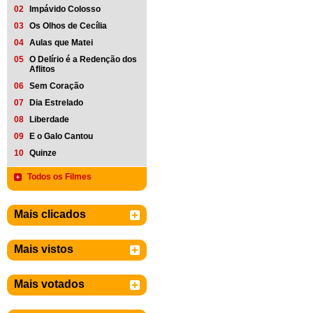
02
Impávido Colosso
03
Os Olhos de Cecília
04
Aulas que Matei
05
O Delírio é a Redenção dos
Aflitos
06
Sem Coração
07
Dia Estrelado
08
Liberdade
09
E o Galo Cantou
10
Quinze
Todos os Filmes
Mais clicados
Mais vistos
Mais votados