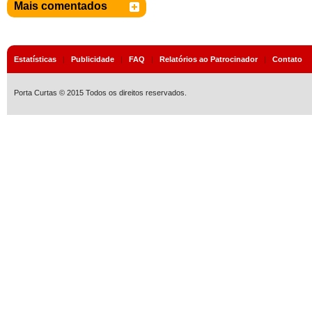
Mais comentados
Estatísticas
|
Publicidade
|
FAQ
|
Relatórios ao Patrocinador
|
Contato
Porta Curtas © 2015 Todos os direitos reservados.