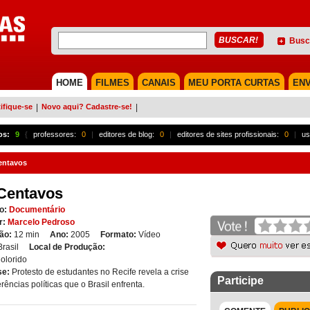
Busc
HOME
FILMES
CANAIS
MEU PORTA CURTAS
ENV
ifique-se
|
Novo aqui? Cadastre-se!
|
os:
9
{
professores:
0
|
editores de blog:
0
|
editores de sites profissionais:
0
|
us
entavos
Centavos
o:
Documentário
r:
Marcelo Pedroso
ão:
12 min
Ano:
2005
Formato:
Vídeo
Brasil
Local de Produção:
olorido
se:
Protesto de estudantes no Recife revela a crise
Participe
erências políticas que o Brasil enfrenta.