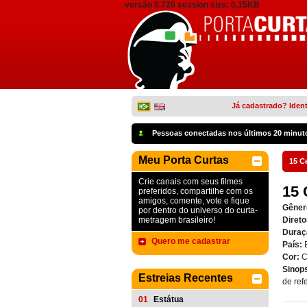
versão 0.720 session size: 0,15KB
Já cadastrado? Ident
Pessoas conectadas nos últimos 20 minut
Meu Porta Curtas
15 C
Crie canais com seus filmes
15 
preferidos, compartilhe com os
amigos, comente, vote e fique
Gêner
por dentro do universo do curta-
metragem brasileiro!
Direto
Duraç
Quero me cadastrar
País:
Cor:
C
Sinop
Estreias Recentes
de ref
01
Estátua