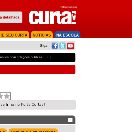
Patrocinador
a detalhada
IE SEU CURTA
NOTÍCIAS
NA ESCOLA
Siga:
uários com coleções públicas:
0
}