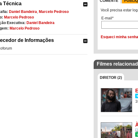
COMENTE
PUBLI
a Técnica
Você precisa estar log
afia:
Daniel Bandeira
,
Marcelo Pedroso
o:
Marcelo Pedroso
E-mail*
ção Executiva:
Daniel Bandeira
gem:
Marcelo Pedroso
Esqueci minha senh
ecedor de Informações
noforum
Filmes relaciona
DIRETOR (2)
E
1
À