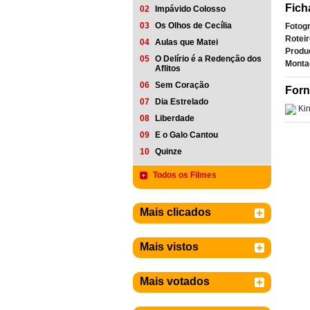
Fich
02
Impávido Colosso
03
Os Olhos de Cecília
Fotogr
Roteir
04
Aulas que Matei
Produ
05
O Delírio é a Redenção dos
Monta
Aflitos
06
Sem Coração
Forn
07
Dia Estrelado
Ki
08
Liberdade
09
E o Galo Cantou
10
Quinze
Todos os Filmes
Mais clicados
Mais vistos
Mais votados