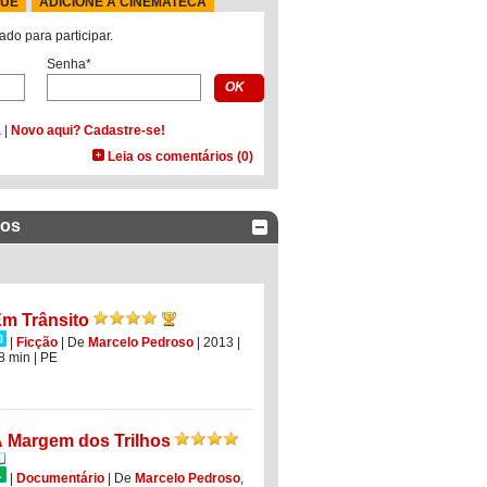
QUE
ADICIONE À CINEMATECA
ado para participar.
Senha*
a
|
Novo aqui? Cadastre-se!
Leia os comentários (0)
dos
m Trânsito
|
Ficção
|
De
Marcelo Pedroso
| 2013
|
8 min
|
PE
 Margem dos Trilhos
|
Documentário
|
De
Marcelo Pedroso
,