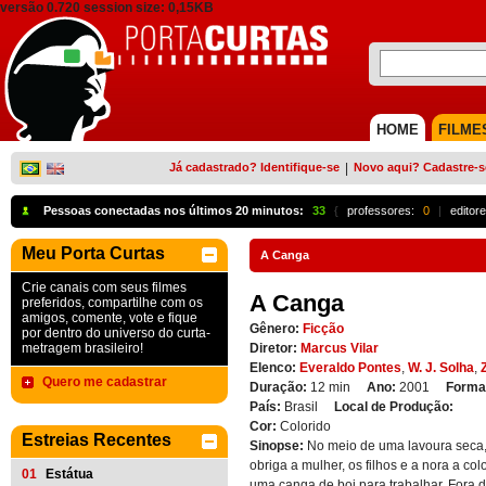
versão 0.720 session size: 0,15KB
HOME
FILME
Já cadastrado? Identifique-se
|
Novo aqui? Cadastre-s
Pessoas conectadas nos últimos 20 minutos:
33
{
professores:
0
|
editore
Meu Porta Curtas
A Canga
Crie canais com seus filmes
A Canga
preferidos, compartilhe com os
amigos, comente, vote e fique
Gênero:
Ficção
por dentro do universo do curta-
metragem brasileiro!
Diretor:
Marcus Vilar
Elenco:
Everaldo Pontes
,
W. J. Solha
,
Quero me cadastrar
Duração:
12 min
Ano:
2001
Forma
País:
Brasil
Local de Produção:
Cor:
Colorido
Estreias Recentes
Sinopse:
No meio de uma lavoura seca,
obriga a mulher, os filhos e a nora a co
01
Estátua
uma canga de boi para trabalhar. Fora d