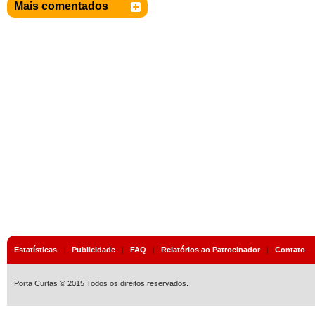
Mais comentados
Estatísticas
|
Publicidade
|
FAQ
|
Relatórios ao Patrocinador
|
Contato
Porta Curtas © 2015 Todos os direitos reservados.