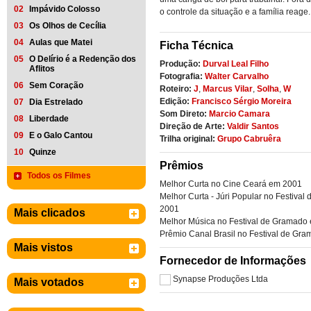
02
Impávido Colosso
o controle da situação e a família reage.
03
Os Olhos de Cecília
04
Aulas que Matei
Ficha Técnica
05
O Delírio é a Redenção dos
Produção:
Durval Leal Filho
Aflitos
Fotografia:
Walter Carvalho
06
Sem Coração
Roteiro:
J
,
Marcus Vilar
,
Solha
,
W
Edição:
Francisco Sérgio Moreira
07
Dia Estrelado
Som Direto:
Marcio Camara
08
Liberdade
Direção de Arte:
Valdir Santos
09
E o Galo Cantou
Trilha original:
Grupo Cabruêra
10
Quinze
Prêmios
Todos os Filmes
Melhor Curta no Cine Ceará em 2001
Melhor Curta - Júri Popular no Festiva
2001
Mais clicados
Melhor Música no Festival de Gramado
Prêmio Canal Brasil no Festival de Gr
Mais vistos
Fornecedor de Informações
Synapse Produções Ltda
Mais votados