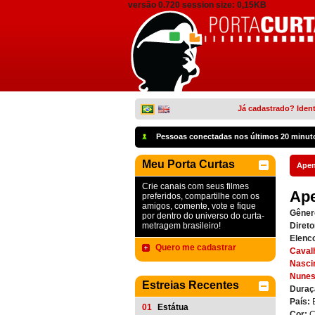
versão 0.720 session size: 0,15KB
Já cadastrado? Ident
Pessoas conectadas nos últimos 20 minut
Meu Porta Curtas
Apen
Crie canais com seus filmes
Ape
preferidos, compartilhe com os
amigos, comente, vote e fique
Gêner
por dentro do universo do curta-
metragem brasileiro!
Direto
Elenc
Quero me cadastrar
Caval
Nasci
Nune
Estreias Recentes
Duraç
País:
01
Estátua
Cor:
C