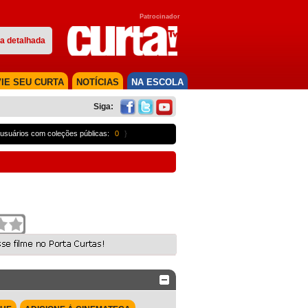
Patrocinador
a detalhada
IE SEU CURTA
NOTÍCIAS
NA ESCOLA
Siga:
usuários com coleções públicas:
0
}