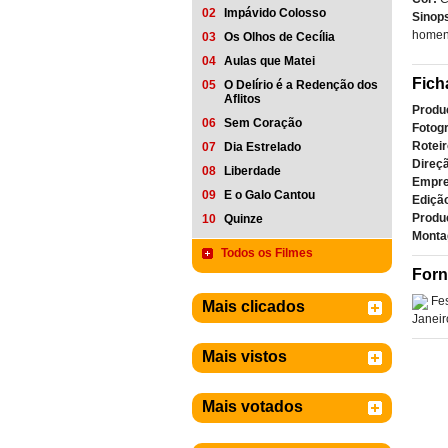
02
Impávido Colosso
Sinop
homens
03
Os Olhos de Cecília
04
Aulas que Matei
Fich
05
O Delírio é a Redenção dos
Aflitos
Produ
06
Sem Coração
Fotogr
Roteir
07
Dia Estrelado
Direçã
08
Liberdade
Empre
09
E o Galo Cantou
Ediçã
Produ
10
Quinze
Monta
Todos os Filmes
Forn
Fes
Mais clicados
Janeir
Mais vistos
Mais votados