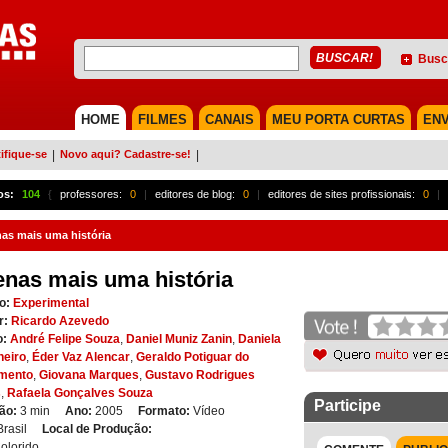
Busc
HOME
FILMES
CANAIS
MEU PORTA CURTAS
ENV
ifique-se
|
Novo aqui? Cadastre-se!
|
os:
104
{
professores:
0
|
editores de blog:
0
|
editores de sites profissionais:
0
|
as mais uma história
nas mais uma história
o:
Experimental
r:
Ricardo Azevedo
o:
André Felipe Souza
,
Daniel Muniz Zanin
,
Daniela
heiro
,
Éder Vaz Alencar
,
Geraldo Potiguar do
mento
,
Giovana Marques
,
Gustavo Rodrigues
s
,
Rafaela Gonçalves Souza
Participe
ão:
3 min
Ano:
2005
Formato:
Vídeo
Brasil
Local de Produção:
olorido