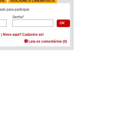
QUE
ADICIONE À CINEMATECA
ado para participar.
Senha*
a
|
Novo aqui? Cadastre-se!
Leia os comentários (0)