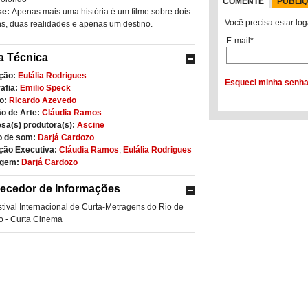
COMENTE
PUBLI
se:
Apenas mais uma história é um filme sobre dois
Você precisa estar log
, duas realidades e apenas um destino.
E-mail*
a Técnica
ção:
Eulália Rodrigues
Esqueci minha senh
afia:
Emilio Speck
o:
Ricardo Azevedo
o de Arte:
Cláudia Ramos
sa(s) produtora(s):
Ascine
o de som:
Darjá Cardozo
ção Executiva:
Cláudia Ramos
,
Eulália Rodrigues
gem:
Darjá Cardozo
ecedor de Informações
tival Internacional de Curta-Metragens do Rio de
o - Curta Cinema