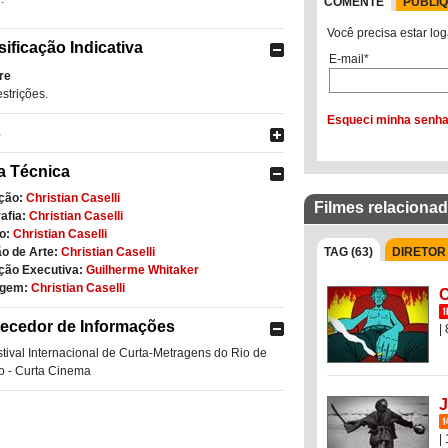
COMENTE
PUBLI
Você precisa estar log
sificação Indicativa
E-mail*
re
strições.
Esqueci minha senh
s
a Técnica
ção:
Christian Caselli
Filmes relaciona
afia:
Christian Caselli
o:
Christian Caselli
o de Arte:
Christian Caselli
TAG (63)
DIRETOR 
ção Executiva:
Guilherme Whitaker
gem:
Christian Caselli
C
ecedor de Informações
|
tival Internacional de Curta-Metragens do Rio de
o - Curta Cinema
|