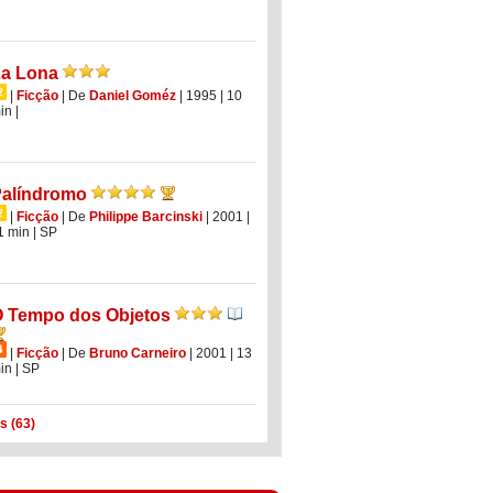
a Lona
|
Ficção
|
De
Daniel Goméz
| 1995
| 10
in
|
alíndromo
|
Ficção
|
De
Philippe Barcinski
| 2001
|
1 min
|
SP
 Tempo dos Objetos
|
Ficção
|
De
Bruno Carneiro
| 2001
| 13
in
|
SP
s (63)