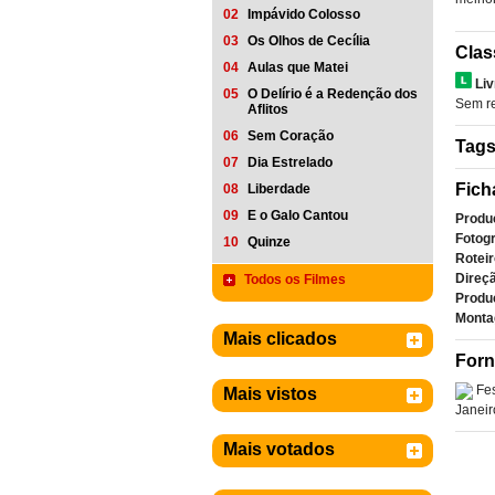
02
Impávido Colosso
03
Os Olhos de Cecília
Clas
04
Aulas que Matei
Liv
05
O Delírio é a Redenção dos
Sem re
Aflitos
06
Sem Coração
Tag
07
Dia Estrelado
Fich
08
Liberdade
09
E o Galo Cantou
Produ
Fotogr
10
Quinze
Roteir
Direçã
Todos os Filmes
Produ
Monta
Mais clicados
Forn
Fes
Mais vistos
Janeir
Mais votados