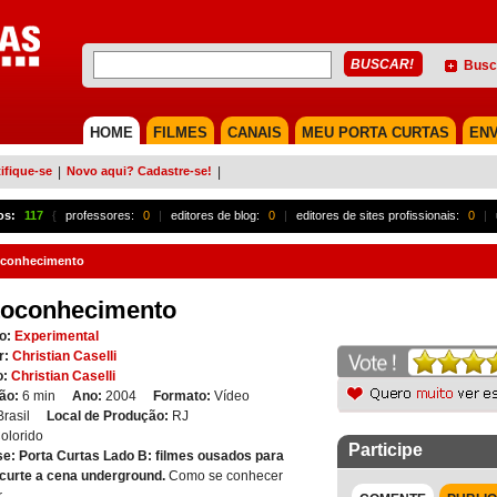
Busc
HOME
FILMES
CANAIS
MEU PORTA CURTAS
ENV
ifique-se
|
Novo aqui? Cadastre-se!
|
os:
117
{
professores:
0
|
editores de blog:
0
|
editores de sites profissionais:
0
|
conhecimento
toconhecimento
o:
Experimental
r:
Christian Caselli
o:
Christian Caselli
ão:
6 min
Ano:
2004
Formato:
Vídeo
Brasil
Local de Produção:
RJ
olorido
Participe
se:
Porta Curtas Lado B: filmes ousados para
curte a cena underground.
Como se conhecer
.