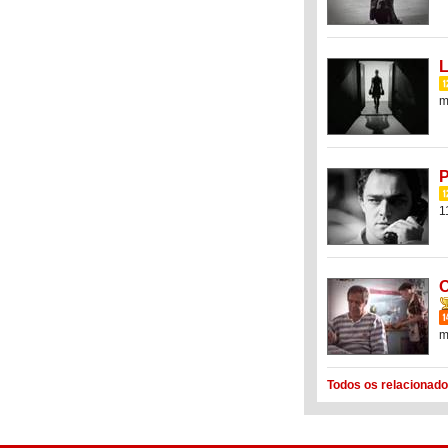
L
m
P
1
O
m
Todos os relacionado