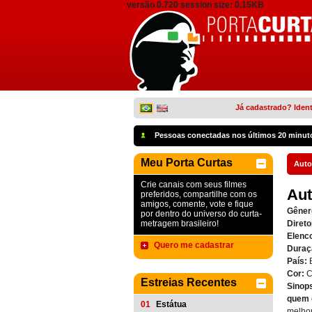
versão 0.720 session size: 0,15KB
Já cadastrado? Ident
Pessoas conectadas nos últimos 20 minut
Meu Porta Curtas
Auto
Crie canais com seus filmes
Au
preferidos, compartilhe com os
amigos, comente, vote e fique
Gêner
por dentro do universo do curta-
metragem brasileiro!
Direto
Elenc
Quero me cadastrar
Duraç
País:
Cor:
C
Estreias Recentes
Sinop
quem 
01
Estátua
melhor