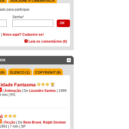
QUE
ADICIONE À CINEMATECA
ado para participar.
Senha*
a
|
Novo aqui? Cadastre-se!
Leia os comentários (6)
dos
(9)
ELENCO (1)
COPYRIGHT (9)
idade Fantasma
|
Animação
|
De
Lisandro Santos
| 1999
 8 min
|
RS
Jó
|
Ficção
|
De
Beto Brant
,
Ralph Strelow
 1993
| 7 min
|
SP