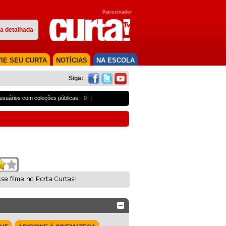
Patrocinador
a detalhada
IE SEU CURTA
NOTÍCIAS
NA ESCOLA
Siga:
usuários com coleções públicas:
0
}