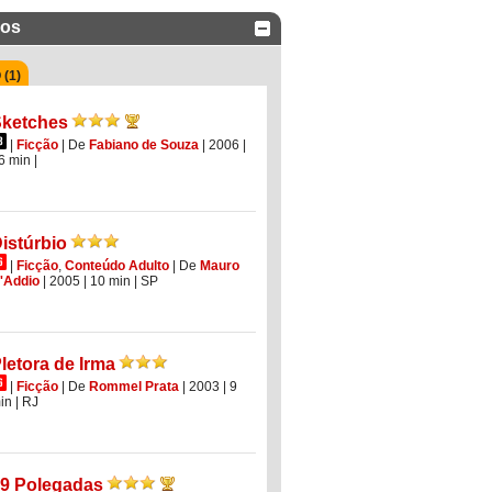
dos
(1)
ketches
|
Ficção
|
De
Fabiano de Souza
| 2006
|
6 min
|
istúrbio
|
Ficção
,
Conteúdo Adulto
|
De
Mauro
'Addio
| 2005
| 10 min
|
SP
letora de Irma
|
Ficção
|
De
Rommel Prata
| 2003
| 9
in
|
RJ
9 Polegadas