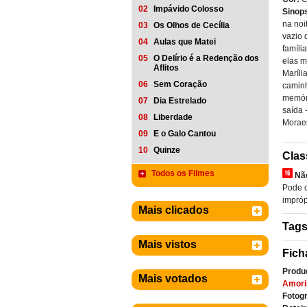
02
Impávido Colosso
Sinop
na noi
03
Os Olhos de Cecília
vazio 
04
Aulas que Matei
famíli
05
O Delírio é a Redenção dos
elas m
Aflitos
Maríli
06
Sem Coração
caminh
memóri
07
Dia Estrelado
saída 
08
Liberdade
Morae
09
E o Galo Cantou
10
Quinze
Clas
Todos os Filmes
Nã
Pode c
imprópr
Mais clicados
Tag
Mais vistos
Fich
Produ
Mais votados
Amor
Fotogr