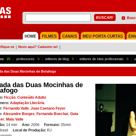
Busc
HOME
FILMES
CANAIS
MEU PORTA CURTAS
ENV
ifique-se
|
Novo aqui? Cadastre-se!
|
os:
25
{
professores:
0
|
editores de blog:
0
|
editores de sites profissionais:
0
|
u
da das Duas Mocinhas de Botafogo
ada das Duas Mocinhas de
afogo
o:
Ficção
,
Conteúdo Adulto
nero:
Adaptação Literária
r:
Fernando Valle
,
Joao Caetano Feyer
o:
Alexandre Borges
,
Fernanda Boechat
,
Guta
ser
,
Malu Valle
ão:
14 min
Ano:
2006
Formato:
35mm
Brasil
Local de Produção:
RJ
olorido