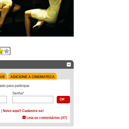
QUE
ADICIONE À CINEMATECA
ado para participar.
Senha*
a
|
Novo aqui? Cadastre-se!
Leia os comentários (47)