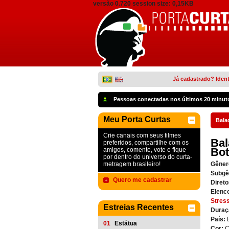
versão 0.720 session size: 0,15KB
Já cadastrado? Ident
Pessoas conectadas nos últimos 20 minut
Meu Porta Curtas
Bala
Crie canais com seus filmes
Bal
preferidos, compartilhe com os
Bot
amigos, comente, vote e fique
por dentro do universo do curta-
metragem brasileiro!
Gêner
Subgê
Quero me cadastrar
Direto
Elenc
Stres
Estreias Recentes
Duraç
País:
01
Estátua
Cor:
C