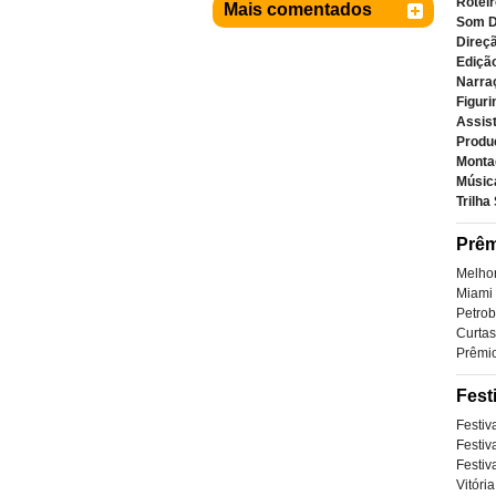
Roteir
Mais comentados
Som D
Direçã
Ediçã
Narra
Figuri
Assist
Produ
Monta
Músic
Trilha
Prêm
Melhor
Miami
Petrob
Curtas
Prêmio
Fest
Festiv
Festiv
Festiv
Vitóri