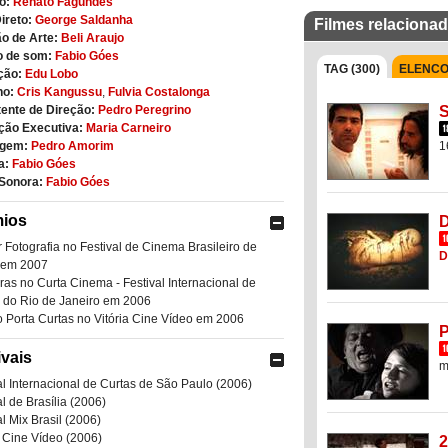
o:
Renato Fagundes
ireto:
George Saldanha
Filmes relaciona
o de Arte:
Beli Araujo
o de som:
Fabio Góes
TAG (300)
ELENCO 
ção:
Edu Lobo
no:
Cris Kangussu
,
Fulvia Costalonga
S
ente de Direção:
Pedro Peregrino
ção Executiva:
Maria Carneiro
1
gem:
Pedro Amorim
a:
Fabio Góes
 Sonora:
Fabio Góes
ios
D
 Fotografia no Festival de Cinema Brasileiro de
D
 em 2007
ras no Curta Cinema - Festival Internacional de
 do Rio de Janeiro em 2006
 Porta Curtas no Vitória Cine Vídeo em 2006
P
ivais
m
al Internacional de Curtas de São Paulo (2006)
al de Brasília (2006)
al Mix Brasil (2006)
a Cine Vídeo (2006)
2