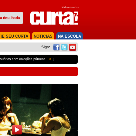
Patrocinador
a detalhada
IE SEU CURTA
NOTÍCIAS
NA ESCOLA
Siga:
suários com coleções públicas:
0
}