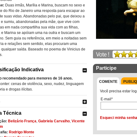
se:
Duas irmãs, Marília e Marina, buscam no sexo e
te do Rio de Janeiro uma resposta para escapar ao
de suas vidas. Abandonadas pelo pai, que deixou a
a e sumiu, abandonadas pela mãe, que vive com
as em nada compartilha sua vida com as filhas,
a e Marina se apóiam uma na outra e buscam um
o. Sem guia ou referência, em meio a noitadas sem
a e relações sem sentido, elas procuram uma
- qualquer saída. Baseado no poema de Vinicius de
s.
Participe
sificação Indicativa
o recomendado para menores de 16 anos.
COMENTE
PUBLI
onter: cenas de violência, sexo, nudez, linguagem
ia e drogas ilícitas.
Você precisa estar log
E-mail*
s
a Técnica
Esqueci minha senh
ção:
Belizário França
,
Gabriela Carvalho
,
Vicente
im
afia:
Rodrigo Monte