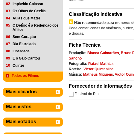
02
Impávido Colosso
03
Os Olhos de Cecília
Classificação Indicativa
04
Aulas que Matei
Não recomendado para menores de
05
O Delírio é a Redenção dos
Pode conter: cenas de violência, nudez
Aflitos
e drogas.
06
Sem Coração
07
Dia Estrelado
Ficha Técnica
08
Liberdade
Produção:
Bianca Guimarães
,
Bruno D
09
E o Galo Cantou
Sancho
Fotografia:
Rafael Mathias
10
Quinze
Roteiro:
Victor Quintanilha
Música:
Matheus Miguens
,
Victor Quin
Todos os Filmes
Fornecedor de Informações
Mais clicados
Festival do Rio
Mais vistos
Mais votados