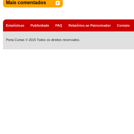
Mais comentados
Estatísticas
|
Publicidade
|
FAQ
|
Relatórios ao Patrocinador
|
Contato
Porta Curtas © 2015 Todos os direitos reservados.