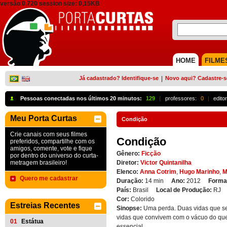
versão 0.720 session size: 0,15KB
HOME
FILME
Já cadastrado? Identifique-se
|
Novo aqui? Cadastre-s
Pessoas conectadas nos últimos 20 minutos:
129
{
professores:
0
|
edito
Meu Porta Curtas
Condição
Crie canais com seus filmes
Condição
preferidos, compartilhe com os
amigos, comente, vote e fique
Gênero:
Ficção
por dentro do universo do curta-
metragem brasileiro!
Diretor:
Victor Quintanilha
Elenco:
Anna Cotrim
,
Hugo Marinho
,
M
Quero me cadastrar
Duração:
14 min
Ano:
2012
Forma
País:
Brasil
Local de Produção:
RJ
Cor:
Colorido
Estreias Recentes
Sinopse:
Uma perda. Duas vidas que s
vidas que convivem com o vácuo do que
01
Estátua
essencial.