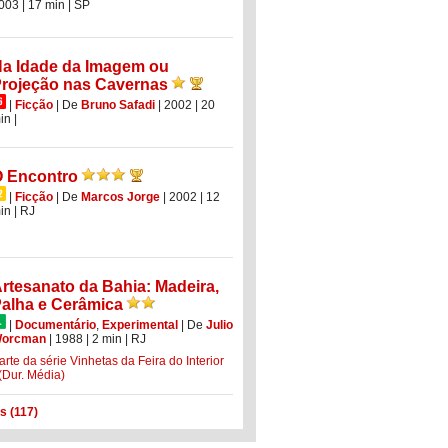
003
| 17 min
|
SP
a Idade da Imagem ou
rojeção nas Cavernas
|
Ficção
|
De
Bruno Safadi
| 2002
| 20
in
|
 Encontro
|
Ficção
|
De
Marcos Jorge
| 2002
| 12
in
|
RJ
rtesanato da Bahia: Madeira,
alha e Cerâmica
|
Documentário
,
Experimental
|
De
Julio
orcman
| 1988
| 2 min
|
RJ
arte da série Vinhetas da Feira do Interior
 (Dur. Média)
s (117)