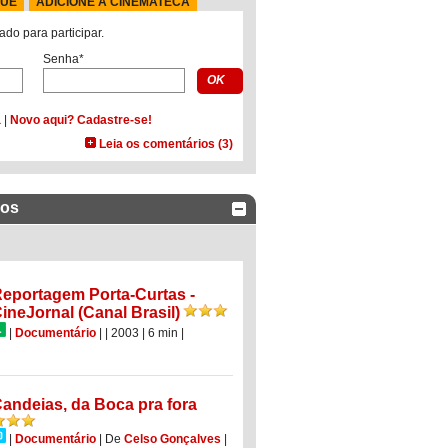
QUE
ADICIONE À CINEMATECA
ado para participar.
Senha*
a
|
Novo aqui? Cadastre-se!
Leia os comentários (3)
dos
eportagem Porta-Curtas -
ineJornal (Canal Brasil)
|
Documentário
|
| 2003
| 6 min
|
andeias, da Boca pra fora
|
Documentário
|
De
Celso Gonçalves
|