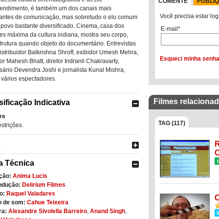
COMENTE
PUBLI
endimento, é também um dos canais mais
Você precisa estar log
antes de comunicação, mas sobretudo o elo comum
povo bastante diversificado. Cinema, casa dos
E-mail*
es máxima da cultura indiana, mostra seu corpo,
trutura quando objeto do documentário. Entrevistas
istribuidor Balkrishna Shroff, exibidor Umesh Mehra,
Esqueci minha senh
or Mahesh Bhatt, diretor Indranil Chakravarty,
ário Devendra Joshi e jornalista Kunal Mishra,
 vários espectadores.
Filmes relaciona
sificação Indicativa
re
TAG (117)
strições.
s
R
C
a Técnica
ção:
Anima Lucis
odução:
Delirium Filmes
o:
Raquel Valadares
C
o de som:
Cahue Teixeira
a:
Alexandre Sivolella Barreiro
,
Anand Singh
,