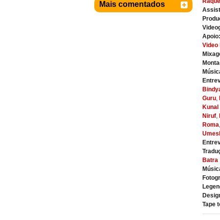
Raque
Mais comentados
Assist
Produ
Video
Apoio
Video
Mixag
Monta
Músic
Entrev
Bindy
Guru
,
Kunal
Niruf
,
Roma
Umes
Entrev
Tradu
Batra
Música
Fotogr
Legen
Design
Tape t