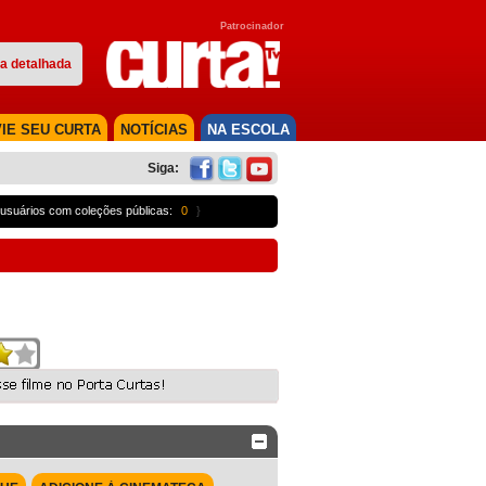
Patrocinador
a detalhada
IE SEU CURTA
NOTÍCIAS
NA ESCOLA
Siga:
usuários com coleções públicas:
0
}