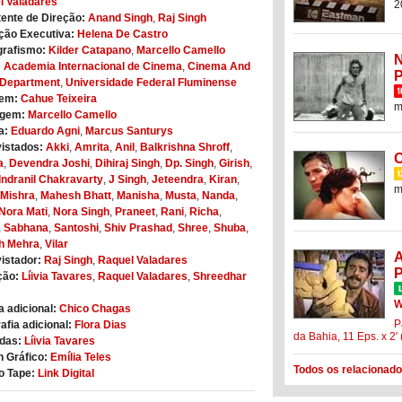
l Valadares
2
ente de Direção:
Anand Singh
,
Raj Singh
ção Executiva:
Helena De Castro
grafismo:
Kilder Catapano
,
Marcello Camello
N
:
Academia Internacional de Cinema
,
Cinema And
P
 Department
,
Universidade Federal Fluminense
em:
Cahue Teixeira
m
gem:
Marcello Camello
a:
Eduardo Agni
,
Marcus Santurys
istados:
Akki
,
Amrita
,
Anil
,
Balkrishna Shroff
,
O
a
,
Devendra Joshi
,
Dihiraj Singh
,
Dp. Singh
,
Girish
,
Indranil Chakravarty
,
J Singh
,
Jeteendra
,
Kiran
,
m
 Mishra
,
Mahesh Bhatt
,
Manisha
,
Musta
,
Nanda
,
Nora Mati
,
Nora Singh
,
Praneet
,
Rani
,
Richa
,
,
Sabhana
,
Santoshi
,
Shiv Prashad
,
Shree
,
Shuba
,
h Mehra
,
Vilar
A
istador:
Raj Singh
,
Raquel Valadares
P
ção:
Líivia Tavares
,
Raquel Valadares
,
Shreedhar
W
 adicional:
Chico Chagas
P
afia adicional:
Flora Dias
da Bahia, 11 Eps. x 2'
das:
Líivia Tavares
 Gráfico:
Emília Teles
Todos os relacionado
o Tape:
Link Digital