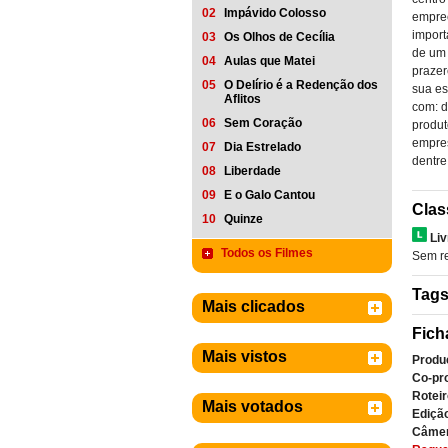
02
Impávido Colosso
empre
import
03
Os Olhos de Cecília
de um 
04
Aulas que Matei
prazer
05
O Delírio é a Redenção dos
sua es
Aflitos
com: d
06
Sem Coração
produt
empres
07
Dia Estrelado
dentre
08
Liberdade
09
E o Galo Cantou
Clas
10
Quinze
Liv
Todos os Filmes
Sem re
Tag
Mais clicados
Fich
Mais vistos
Produ
Co-pr
Roteir
Mais votados
Ediçã
Câmer