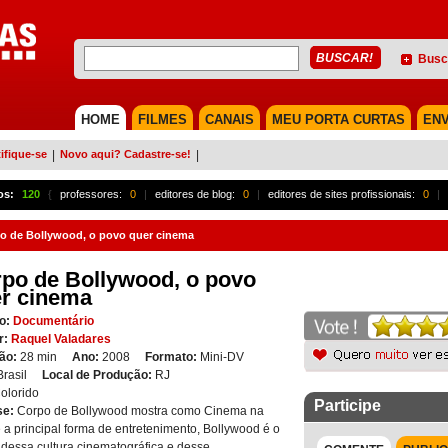
Busc
HOME
FILMES
CANAIS
MEU PORTA CURTAS
ENV
ifique-se
|
Novo aqui? Cadastre-se!
|
os:
120
{
professores:
0
|
editores de blog:
0
|
editores de sites profissionais:
0
|
o de Bollywood, o povo quer cinema
po de Bollywood, o povo
r cinema
o:
Documentário
r:
Raquel Valadares
ão:
28 min
Ano:
2008
Formato:
Mini-DV
Brasil
Local de Produção:
RJ
olorido
Participe
se:
Corpo de Bollywood mostra como Cinema na
é a principal forma de entretenimento, Bollywood é o
 dessa cultura cinematográfica e desse