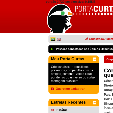
versão 0.720 session size: 0,15KB
Já cadastrado? Ident
Pessoas conectadas nos últimos 20 minut
Meu Porta Curtas
Corp
Crie canais com seus filmes
Cor
preferidos, compartilhe com os
que
amigos, comente, vote e fique
por dentro do universo do curta-
metragem brasileiro!
Gêner
Direto
Quero me cadastrar
Duraç
País:
Cor:
C
Estreias Recentes
Sinop
Índia 
01
Estátua
centro