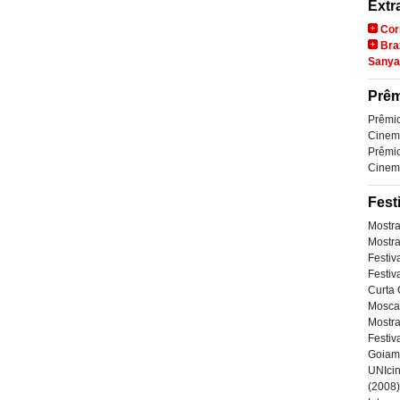
Extr
Cor
Bra
Sanya
Prêm
Prêmio
Cinem
Prêmio
Cinema
Fest
Mostra
Mostra
Festiv
Festiv
Curta
Mosca 
Mostr
Festiv
Goiam
UNIcin
(2008)