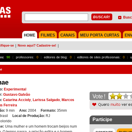
Busc
HOME
FILMES
CANAIS
MEU PORTA CURTAS
ENV
ifique-se
|
Novo aqui? Cadastre-se!
|
os:
90
{
professores:
0
|
editores de blog:
0
|
editores de sites profissionais:
0
|
u
ae
nae
o:
Experimental
r:
Gustavo Galvão
o:
Catarina Accioly
,
Larissa Salgado
,
Marcos
us Ferreira
ão:
9 min
Ano:
2004
Formato:
35mm
Brasil
Local de Produção:
RJ
Participe
olorido
se:
Uma mulher e um homem trocam beijos num
. O tempo passa, a relação esfria e o homem