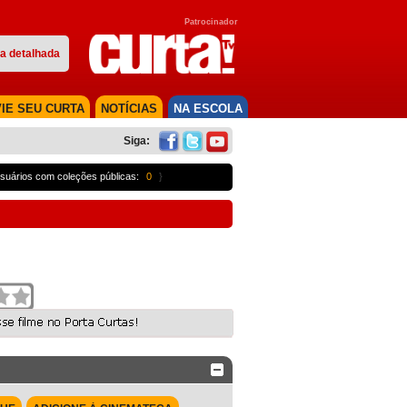
Patrocinador
a detalhada
IE SEU CURTA
NOTÍCIAS
NA ESCOLA
Siga:
suários com coleções públicas:
0
}