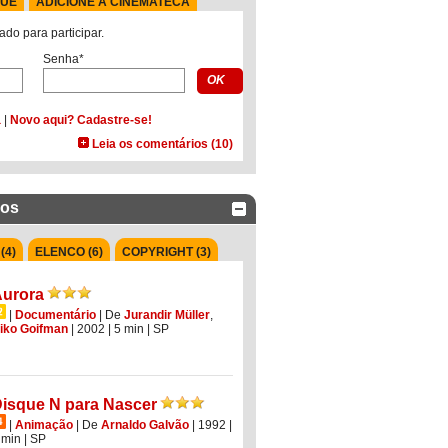
QUE
ADICIONE À CINEMATECA
ado para participar.
Senha*
a
|
Novo aqui? Cadastre-se!
Leia os comentários (10)
dos
(4)
ELENCO (6)
COPYRIGHT (3)
urora
|
Documentário
|
De
Jurandir Müller
,
iko Goifman
| 2002
| 5 min
|
SP
isque N para Nascer
|
Animação
|
De
Arnaldo Galvão
| 1992
|
 min
|
SP