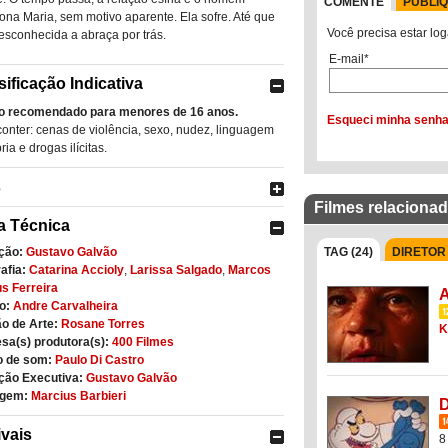
COMENTE
PUBLI
na Maria, sem motivo aparente. Ela sofre. Até que
Você precisa estar log
sconhecida a abraça por trás.
E-mail*
sificação Indicativa
o recomendado para menores de 16 anos.
Esqueci minha senh
onter: cenas de violência, sexo, nudez, linguagem
ia e drogas ilícitas.
s
Filmes relaciona
a Técnica
ção:
Gustavo Galvão
TAG (24)
DIRETOR 
afia:
Catarina Accioly
,
Larissa Salgado
,
Marcos
us Ferreira
A
o:
Andre Carvalheira
o de Arte:
Rosane Torres
K
sa(s) produtora(s):
400 Filmes
o de som:
Paulo Di Castro
ção Executiva:
Gustavo Galvão
gem:
Marcius Barbieri
D
ivais
8