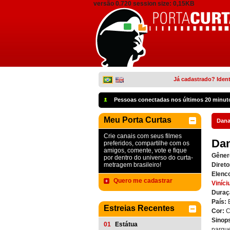
versão 0.720 session size: 0,15KB
Já cadastrado? Ident
Pessoas conectadas nos últimos 20 minut
Meu Porta Curtas
Dan
Crie canais com seus filmes
Da
preferidos, compartilhe com os
amigos, comente, vote e fique
Gêner
por dentro do universo do curta-
metragem brasileiro!
Direto
Elenc
Quero me cadastrar
Viníci
Duraç
País:
Estreias Recentes
Cor:
C
Sinop
01
Estátua
parque