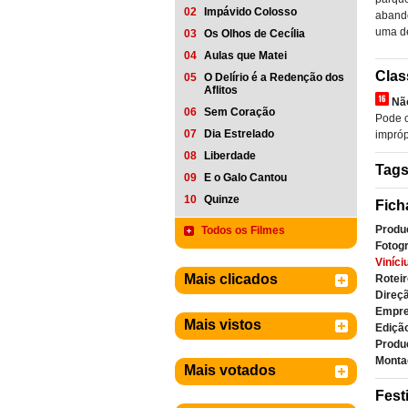
02
Impávido Colosso
abando
uma de
03
Os Olhos de Cecília
04
Aulas que Matei
Clas
05
O Delírio é a Redenção dos
Aflitos
Nã
06
Sem Coração
Pode c
07
Dia Estrelado
imprópr
08
Liberdade
Tag
09
E o Galo Cantou
10
Quinze
Fich
Produ
Todos os Filmes
Fotogr
Viníci
Mais clicados
Roteir
Direçã
Empre
Mais vistos
Ediçã
Produ
Monta
Mais votados
Fest