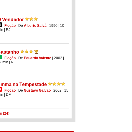
 Vendedor
|
Ficção
|
De
Alberto Salvá
| 1990
| 10
in
|
RJ
Castanho
|
Ficção
|
De
Eduardo Valente
| 2002
|
2 min
|
RJ
Emma na Tempestade
|
Ficção
|
De
Gustavo Galvão
| 2002
| 15
in
|
DF
s (24)