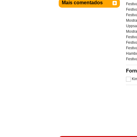
Mais comentados
Festiv
Festiv
Festiv
Mostra
Uppsal
Mostra
Festiv
Festiv
Festiv
Hambur
Festiv
Forn
Ki