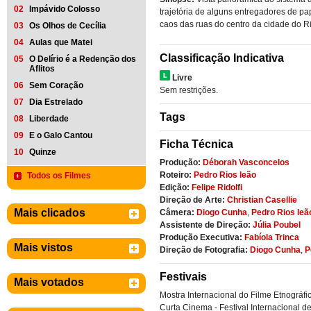
02
Impávido Colosso
trajetória de alguns entregadores de p
caos das ruas do centro da cidade do Ri
03
Os Olhos de Cecília
04
Aulas que Matei
Classificação Indicativa
05
O Delírio é a Redenção dos
Aflitos
Livre
06
Sem Coração
Sem restrições.
07
Dia Estrelado
Tags
08
Liberdade
09
E o Galo Cantou
Ficha Técnica
10
Quinze
Produção:
Déborah Vasconcelos
Roteiro:
Pedro Rios leão
Todos os Filmes
Edição:
Felipe Ridolfi
Direção de Arte:
Christian Casellie
Mais clicados
Câmera:
Diogo Cunha
,
Pedro Rios leã
Assistente de Direção:
Júlia Poubel
Produção Executiva:
Fabíola Trinca
Mais vistos
Direção de Fotografia:
Diogo Cunha
,
P
Festivais
Mais votados
Mostra Internacional do Filme Etnográfi
Curta Cinema - Festival Internacional d