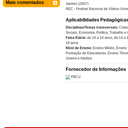
Mais comentados
Janeiro (2007)
REC - Festival Nacional de Vídeos Unive
Aplicabilidades Pedagógica
Disciplinas/Temas transversais:
Cida
Sociais
,
Economia
,
Política
,
Trabalho e
Faixa Etária:
de 10 a 14 anos
,
de 14 a 
18 anos
Nível de Ensino:
Ensino Médio
,
Ensino 
Formação de Educadores
,
Ensino Técn
Jovens e Adultos
Fornecedor de Informações
FBCU