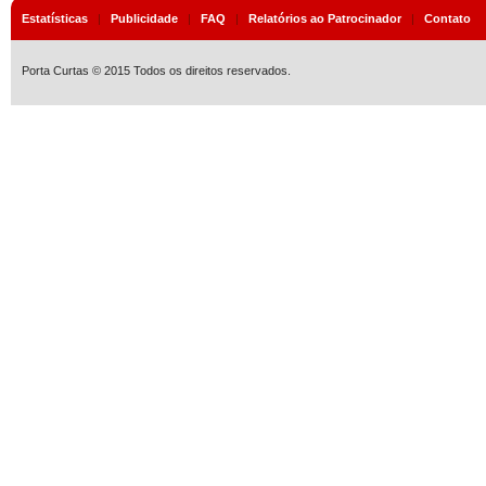
Estatísticas
|
Publicidade
|
FAQ
|
Relatórios ao Patrocinador
|
Contato
Porta Curtas © 2015 Todos os direitos reservados.