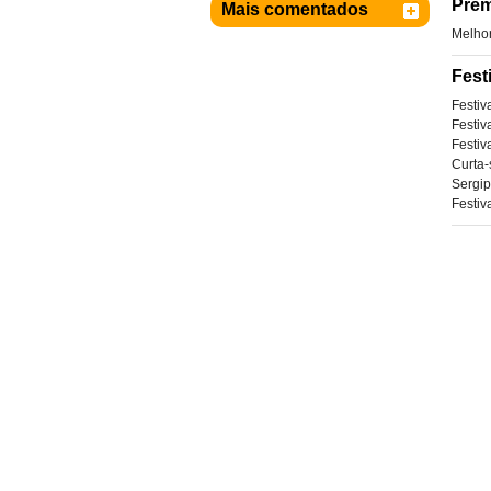
Prêm
Mais comentados
Melhor
Fest
Festiv
Festiv
Festiv
Curta-
Sergip
Festiv