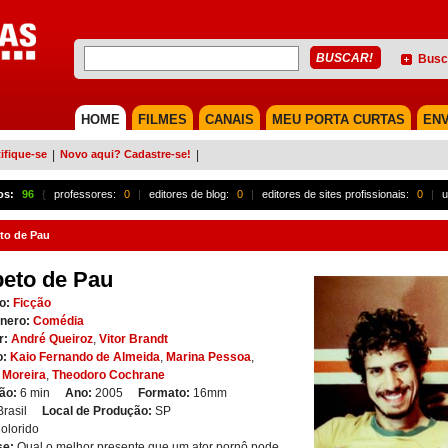
Busc
HOME
FILMES
CANAIS
MEU PORTA CURTAS
ENV
ifique-se
|
Novo aqui? Cadastre-se!
|
os:
96
{
professores:
0
|
editores de blog:
0
|
editores de sites profissionais:
0
|
u
to de Pau
eto de Pau
o:
Ficção
nero:
Comédia
r:
André Queiroz
,
Vitor Brandt
o:
Kaio Fernando de Almeida
,
Marina Pessoa
,
 Moreira
,
Theodoro Cochrane
ão:
6 min
Ano:
2005
Formato:
16mm
Brasil
Local de Produção:
SP
olorido
se:
Qual o melhor presente que um ator pornô pode