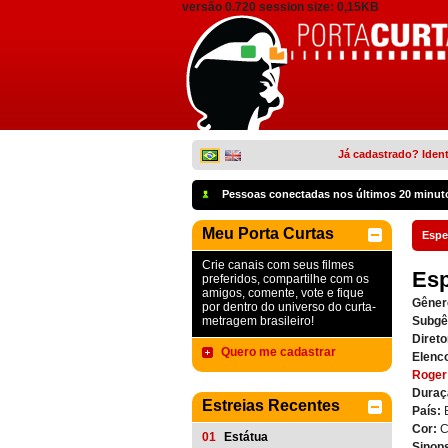
versão 0.720 session size: 0,15KB
Já cadastrado? Ident
Pessoas conectadas nos últimos 20 minut
Meu Porta Curtas
Espe
Crie canais com seus filmes
Esp
preferidos, compartilhe com os
amigos, comente, vote e fique
Gêner
por dentro do universo do curta-
metragem brasileiro!
Subgê
Direto
Quero me cadastrar
Elenc
Roger
Duraç
Estreias Recentes
País:
Cor:
C
01
Estátua
Sinop