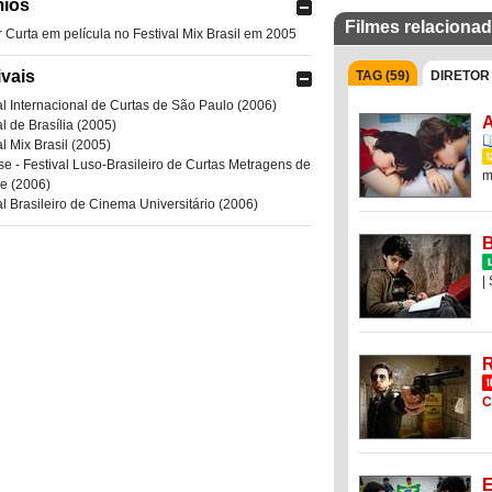
ios
Filmes relaciona
 Curta em película no Festival Mix Brasil em 2005
ivais
TAG (59)
DIRETOR 
al Internacional de Curtas de São Paulo (2006)
A
al de Brasília (2005)
al Mix Brasil (2005)
se - Festival Luso-Brasileiro de Curtas Metragens de
m
e (2006)
al Brasileiro de Cinema Universitário (2006)
B
|
R
C
E