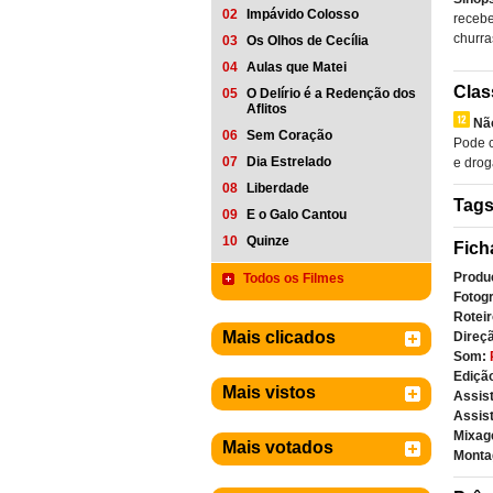
02
Impávido Colosso
recebe
churra
03
Os Olhos de Cecília
04
Aulas que Matei
Clas
05
O Delírio é a Redenção dos
Aflitos
Nã
06
Sem Coração
Pode c
07
Dia Estrelado
e drog
08
Liberdade
Tag
09
E o Galo Cantou
10
Quinze
Fich
Produ
Todos os Filmes
Fotogr
Roteir
Mais clicados
Direçã
Som:
Ediçã
Mais vistos
Assist
Assis
Mixag
Mais votados
Monta