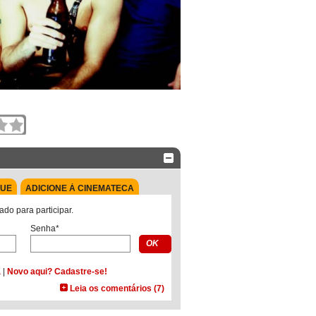
QUE
ADICIONE À CINEMATECA
ado para participar.
Senha*
a
|
Novo aqui? Cadastre-se!
Leia os comentários (7)