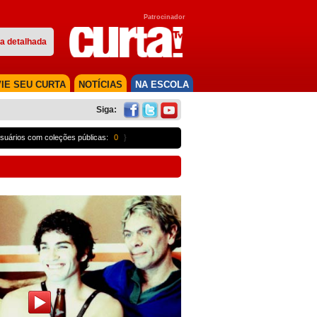
Patrocinador
a detalhada
IE SEU CURTA
NOTÍCIAS
NA ESCOLA
Siga:
suários com coleções públicas:
0
}