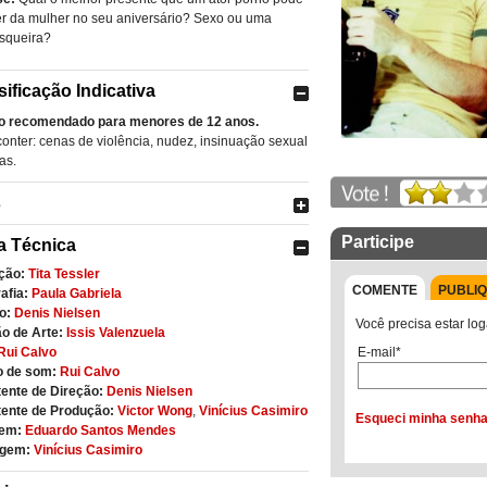
r da mulher no seu aniversário? Sexo ou uma
squeira?
sificação Indicativa
o recomendado para menores de 12 anos.
onter: cenas de violência, nudez, insinuação sexual
as.
s
Participe
a Técnica
ção:
Tita Tessler
COMENTE
PUBLI
afia:
Paula Gabriela
o:
Denis Nielsen
Você precisa estar log
o de Arte:
Issis Valenzuela
E-mail*
Rui Calvo
o de som:
Rui Calvo
ente de Direção:
Denis Nielsen
tente de Produção:
Victor Wong
,
Vinícius Casimiro
Esqueci minha senh
em:
Eduardo Santos Mendes
gem:
Vinícius Casimiro