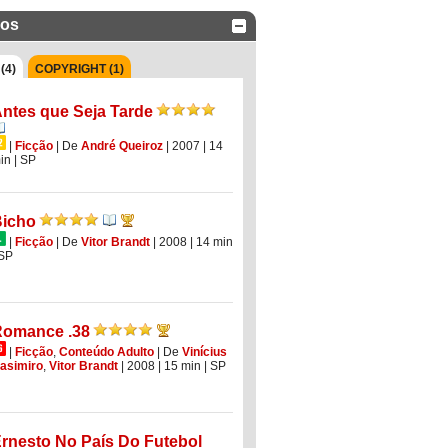
dos
(4)
COPYRIGHT (1)
ntes que Seja Tarde
|
Ficção
|
De
André Queiroz
| 2007
| 14
in
|
SP
icho
|
Ficção
|
De
Vitor Brandt
| 2008
| 14 min
SP
omance .38
|
Ficção
,
Conteúdo Adulto
|
De
Vinícius
asimiro
,
Vitor Brandt
| 2008
| 15 min
|
SP
rnesto No País Do Futebol