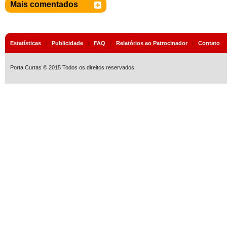
Mais comentados
Estatísticas
|
Publicidade
|
FAQ
|
Relatórios ao Patrocinador
|
Contato
Porta Curtas © 2015 Todos os direitos reservados.