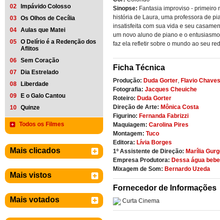
02
Impávido Colosso
Sinopse:
Fantasia improviso - primeiro
história de Laura, uma professora de pi
03
Os Olhos de Cecília
insatisfeita com sua vida e seu casame
04
Aulas que Matei
um novo aluno de piano e o entusiasm
05
O Delírio é a Redenção dos
faz ela refletir sobre o mundo ao seu red
Aflitos
06
Sem Coração
Ficha Técnica
07
Dia Estrelado
Produção:
Duda Gorter
,
Flavio Chave
08
Liberdade
Fotografia:
Jacques Cheuiche
09
E o Galo Cantou
Roteiro:
Duda Gorter
Direção de Arte:
Mônica Costa
10
Quinze
Figurino:
Fernanda Fabrizzi
Todos os Filmes
Maquiagem:
Carolina Pires
Montagem:
Tuco
Editora:
Lívia Borges
Mais clicados
1º Assistente de Direção:
Marília Gurg
Empresa Produtora:
Dessa água bebe
Mixagem de Som:
Bernardo Uzeda
Mais vistos
Fornecedor de Informações
Mais votados
Curta Cinema