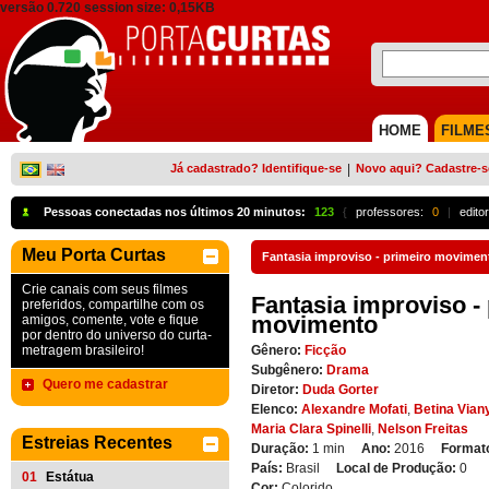
versão 0.720 session size: 0,15KB
HOME
FILME
Já cadastrado? Identifique-se
|
Novo aqui? Cadastre-s
Pessoas conectadas nos últimos 20 minutos:
123
{
professores:
0
|
edito
Meu Porta Curtas
Fantasia improviso - primeiro movimen
Crie canais com seus filmes
Fantasia improviso -
preferidos, compartilhe com os
movimento
amigos, comente, vote e fique
por dentro do universo do curta-
metragem brasileiro!
Gênero:
Ficção
Subgênero:
Drama
Quero me cadastrar
Diretor:
Duda Gorter
Elenco:
Alexandre Mofati
,
Betina Vian
Maria Clara Spinelli
,
Nelson Freitas
Estreias Recentes
Duração:
1 min
Ano:
2016
Format
País:
Brasil
Local de Produção:
0
01
Estátua
Cor:
Colorido