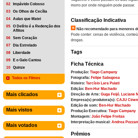
02
Impávido Colosso
morro por onde ninguém pode passar.
03
Os Olhos de Cecília
04
Aulas que Matei
Classificação Indicativa
05
O Delírio é a Redenção dos
Não recomendado para menores de
Aflitos
Pode conter: cenas de violência, conte
06
Sem Coração
drogas.
07
Dia Estrelado
Tags
08
Liberdade
09
E o Galo Cantou
Ficha Técnica
10
Quinze
Produção:
Tiago Campany
Fotografia:
Felipe Sabugosa
Todos os Filmes
Roteiro:
Tarcísio Lara Puiati
Edição:
Ben-Hur Machado
Mais clicados
Direção de Arte:
Guga Feijó
,
Luciane N
Empresa(s) produtora(s):
CAJU Cine
Edição de som:
Ben-Hur Machado
Mais vistos
Produção Executiva:
Tiago Campany
Montagem:
João Felipe Freitas
Interpretação musical:
Andrea Pozza
Mais votados
Prêmios