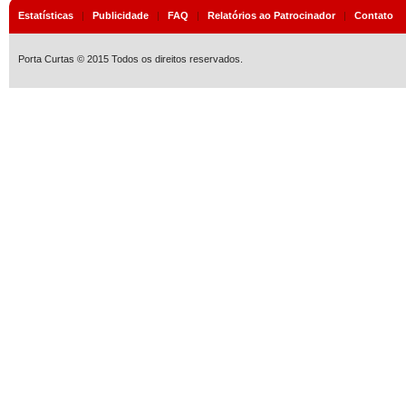
Estatísticas
|
Publicidade
|
FAQ
|
Relatórios ao Patrocinador
|
Contato
Porta Curtas © 2015 Todos os direitos reservados.