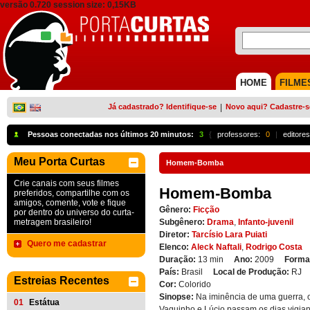
versão 0.720 session size: 0,15KB
HOME
FILME
Já cadastrado? Identifique-se
|
Novo aqui? Cadastre-s
Pessoas conectadas nos últimos 20 minutos:
3
{
professores:
0
|
editores
Meu Porta Curtas
Homem-Bomba
Crie canais com seus filmes
Homem-Bomba
preferidos, compartilhe com os
amigos, comente, vote e fique
Gênero:
Ficção
por dentro do universo do curta-
metragem brasileiro!
Subgênero:
Drama
,
Infanto-juvenil
Diretor:
Tarcísio Lara Puiati
Quero me cadastrar
Elenco:
Aleck Naftali
,
Rodrigo Costa
Duração:
13 min
Ano:
2009
Forma
País:
Brasil
Local de Produção:
RJ
Estreias Recentes
Cor:
Colorido
Sinopse:
Na iminência de uma guerra,
01
Estátua
Vaguinho e Lúcio passam os dias vigia