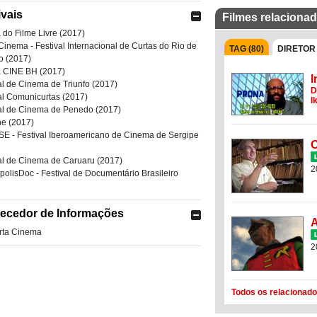
ivais
Filmes relaciona
 do Filme Livre (2017)
Cinema - Festival Internacional de Curtas do Rio de
TAG (80)
DIRETOR 
o (2017)
a CINE BH (2017)
I
al de Cinema de Triunfo (2017)
D
al Comunicurtas (2017)
I
al de Cinema de Penedo (2017)
e (2017)
SE - Festival Iberoamericano de Cinema de Sergipe
O
al de Cinema de Caruaru (2017)
2
polisDoc - Festival de Documentário Brasileiro
ecedor de Informações
A
rta Cinema
2
Todos os relacionado