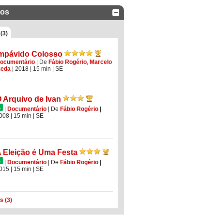
dos
(3)
mpávido Colosso
ocumentário
|
De
Fábio Rogério
,
Marcelo
keda
| 2018
| 15 min
|
SE
 Arquivo de Ivan
|
Documentário
|
De
Fábio Rogério
|
008
| 15 min
|
SE
 Eleição é Uma Festa
|
Documentário
|
De
Fábio Rogério
|
015
| 15 min
|
SE
s (3)