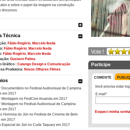
atos e sobre o papel da imagem na construção
 discursos.
s
a Técnica
ção:
Fábio Rogério
,
Marcelo Ikeda
o:
Fábio Rogério
,
Marcelo Ikeda
o:
Fábio Rogério
,
Marcelo Ikeda
zação:
Gustavo Palma
Participe
o Gráfico :
Calango Design e Comunicação
sa Produtora:
Novos Olhares Filmes
COMENTE
PUBLI
ios
Você precisa estar log
 Documentário no Festival Audiovisual de Campina
e em 2017
E-mail*
r Montagem no FestCine Aruanda em 2017
 Montagem no Festival Audiovisual de Campina
e em 2017
Esqueci minha senh
 Honrosa do Júri no Festival de Cinema de Belo
m em 2017
 Especial do Júri no Curta Taquary em 2017