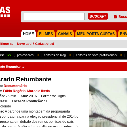
Busc
HOME
FILMES
CANAIS
MEU PORTA CURTAS
ENV
ifique-se
|
Novo aqui? Cadastre-se!
|
os:
127
{
professores:
0
|
editores de blog:
0
|
editores de sites profissionais:
0
|
ado Retumbante
Brado Retumbante
o:
Documentário
r:
Fábio Rogério
,
Marcelo Ikeda
ão:
25 min
Ano:
2016
Formato:
Digital
Brasil
Local de Produção:
SE
olorido
se:
A partir de uma montagem da propaganda
ca obrigatória para a eleição presidencial de 2014, o
apresenta um debate dos rumos políticos do país
s de uma reflexão sobre os discursos dos principais