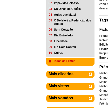
02
Impávido Colosso
candid
desses
03
Os Olhos de Cecília
04
Aulas que Matei
Tag
05
O Delírio é a Redenção dos
Aflitos
Fich
06
Sem Coração
07
Dia Estrelado
Produ
Roteir
08
Liberdade
Ediçã
09
E o Galo Cantou
Finali
10
Quinze
Projet
Empre
Todos os Filmes
Prêm
Melhor
Mais clicados
Grand
Melho
Mais vistos
Melhor
Grand
Menção
Mais votados
Jardi
Prêmio