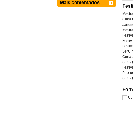
Mais comentados
Fest
Mostra
Curta 
Janeir
Mostr
Festiv
Festiv
Festiv
SerCin
Curta-
(2017)
Festiv
Pirenó
(2017)
Forn
Cu