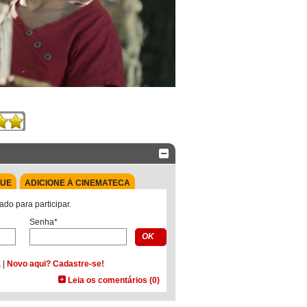
QUE
ADICIONE À CINEMATECA
ado para participar.
Senha*
a
|
Novo aqui? Cadastre-se!
Leia os comentários (0)