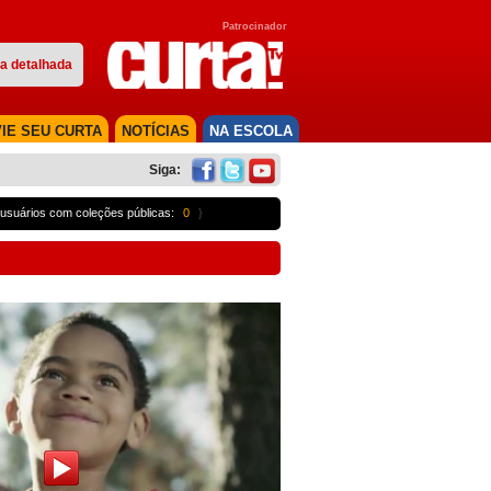
Patrocinador
a detalhada
IE SEU CURTA
NOTÍCIAS
NA ESCOLA
Siga:
usuários com coleções públicas:
0
}