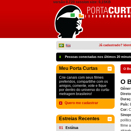
versão 0.720 session size: 0,15KB
Já cadastrado? Ident
Pessoas conectadas nos últimos 20 minut
Meu Porta Curtas
O Br
Crie canais com seus filmes
O 
preferidos, compartilhe com os
amigos, comente, vote e fique
Gêner
por dentro do universo do curta-
metragem brasileiro!
Direto
Duraç
Quero me cadastrar
País:
Cor:
C
Sinop
Estreias Recentes
políti
filme 
01
Estátua
atravé