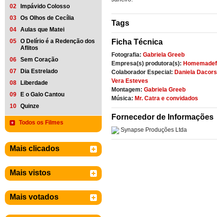
02
Impávido Colosso
03
Os Olhos de Cecília
Tags
04
Aulas que Matei
05
O Delírio é a Redenção dos
Ficha Técnica
Aflitos
Fotografia:
Gabriela Greeb
06
Sem Coração
Empresa(s) produtora(s):
Homemadef
07
Dia Estrelado
Colaborador Especial:
Daniela Dacor
Vera Esteves
08
Liberdade
Montagem:
Gabriela Greeb
09
E o Galo Cantou
Música:
Mr. Catra e convidados
10
Quinze
Fornecedor de Informações
Todos os Filmes
Synapse Produções Ltda
Mais clicados
Mais vistos
Mais votados