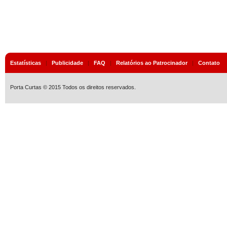
Estatísticas
|
Publicidade
|
FAQ
|
Relatórios ao Patrocinador
|
Contato
Porta Curtas © 2015 Todos os direitos reservados.