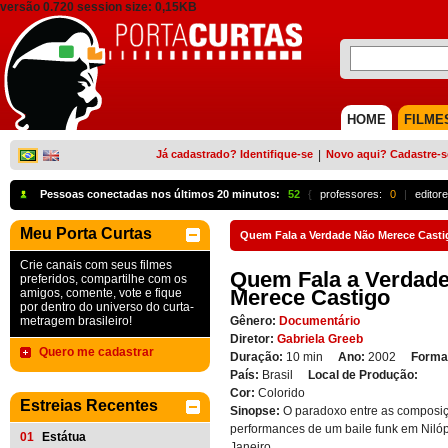
versão 0.720 session size: 0,15KB
HOME
FILME
Já cadastrado? Identifique-se
|
Novo aqui? Cadastre-s
Pessoas conectadas nos últimos 20 minutos:
52
{
professores:
0
|
editore
Meu Porta Curtas
Quem Fala a Verdade Não Merece Casti
Crie canais com seus filmes
Quem Fala a Verdad
preferidos, compartilhe com os
Merece Castigo
amigos, comente, vote e fique
por dentro do universo do curta-
metragem brasileiro!
Gênero:
Documentário
Diretor:
Gabriela Greeb
Quero me cadastrar
Duração:
10 min
Ano:
2002
Forma
País:
Brasil
Local de Produção:
Cor:
Colorido
Estreias Recentes
Sinopse:
O paradoxo entre as composiç
performances de um baile funk em Nilóp
01
Estátua
Janeiro.