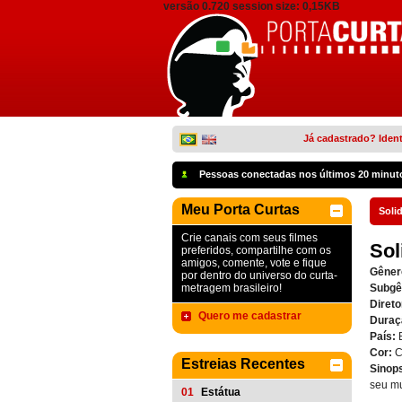
versão 0.720 session size: 0,15KB
Já cadastrado? Ident
Pessoas conectadas nos últimos 20 minut
Meu Porta Curtas
Soli
Crie canais com seus filmes
Sol
preferidos, compartilhe com os
amigos, comente, vote e fique
Gêner
por dentro do universo do curta-
metragem brasileiro!
Subgê
Direto
Quero me cadastrar
Duraç
País:
Cor:
C
Estreias Recentes
Sinop
seu mu
01
Estátua