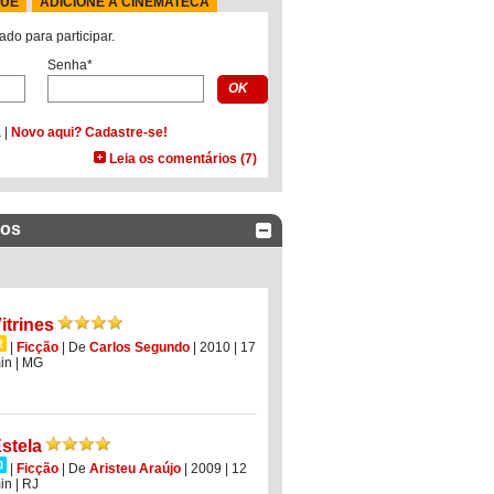
QUE
ADICIONE À CINEMATECA
ado para participar.
Senha*
a
|
Novo aqui? Cadastre-se!
Leia os comentários (7)
dos
itrines
|
Ficção
|
De
Carlos Segundo
| 2010
| 17
in
|
MG
stela
|
Ficção
|
De
Aristeu Araújo
| 2009
| 12
in
|
RJ