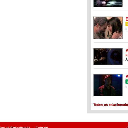
E
m
A
F
A
A
m
Todos os relacionado
rios ao Patrocinador
|
Contato