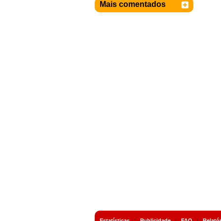
Mais comentados
Estatísticas
|
Publicidade
|
FAQ
|
Relató