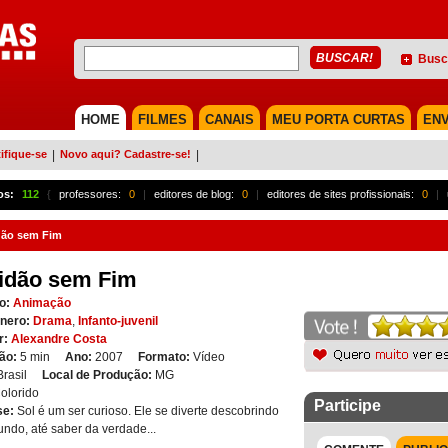
Busc
HOME
FILMES
CANAIS
MEU PORTA CURTAS
ENV
ifique-se
|
Novo aqui? Cadastre-se!
|
os:
112
{
professores:
0
|
editores de blog:
0
|
editores de sites profissionais:
0
|
dão sem Fim
idão sem Fim
o:
Animação
nero:
Drama
,
Infanto-juvenil
r:
Alexandre Costa
ão:
5 min
Ano:
2007
Formato:
Vídeo
Brasil
Local de Produção:
MG
olorido
Participe
se:
Sol é um ser curioso. Ele se diverte descobrindo
ndo, até saber da verdade...