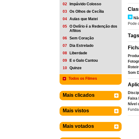
02
Impávido Colosso
Clas
03
Os Olhos de Cecília
Nã
04
Aulas que Matei
Pode c
05
O Delírio é a Redenção dos
Aflitos
Tag
06
Sem Coração
07
Dia Estrelado
Fich
08
Liberdade
Produ
09
E o Galo Cantou
Fotogr
Roteir
10
Quinze
Som D
Todos os Filmes
Apli
Discip
Mais clicados
Faixa 
Nível 
Fundam
Mais vistos
Mais votados