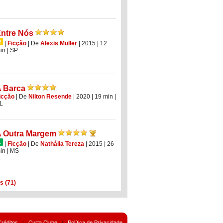
ntre Nós
|
Ficção
|
De
Alexis Müller
| 2015
| 12
in
|
SP
 Barca
icção
|
De
Nilton Resende
| 2020
| 19 min
|
L
 Outra Margem
|
Ficção
|
De
Nathália Tereza
| 2015
| 26
in
|
MS
s (71)
Créditos
|
Curta Clube
|
Política de Privacidade