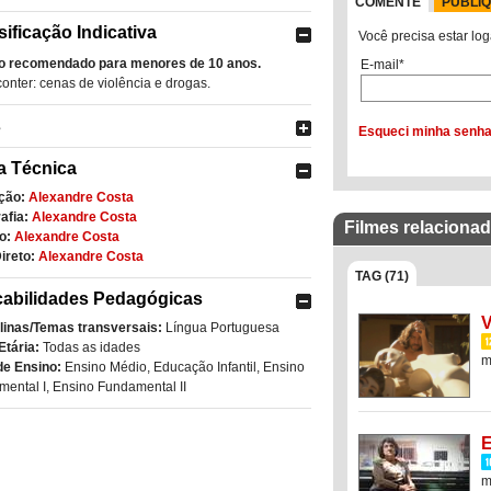
COMENTE
PUBLI
sificação Indicativa
Você precisa estar log
o recomendado para menores de 10 anos.
E-mail*
onter: cenas de violência e drogas.
s
Esqueci minha senh
a Técnica
ção:
Alexandre Costa
afia:
Alexandre Costa
Filmes relaciona
o:
Alexandre Costa
ireto:
Alexandre Costa
TAG (71)
cabilidades Pedagógicas
V
linas/Temas transversais:
Língua Portuguesa
Etária:
Todas as idades
m
de Ensino:
Ensino Médio
,
Educação Infantil
,
Ensino
ental I
,
Ensino Fundamental II
E
m