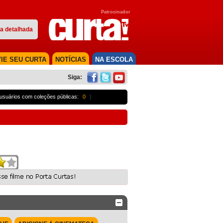
Patrocinador
a detalhada
IE SEU CURTA
NOTÍCIAS
NA ESCOLA
Siga:
usuários com coleções públicas:
0
}