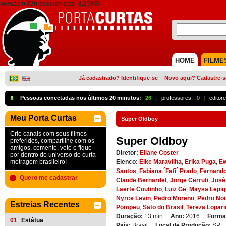
versão 0.720 session size: 0,15KB
HOME
FILME
Já cadastrado? Identifique-se
|
Novo aqui? Cadastre-s
Pessoas conectadas nos últimos 20 minutos:
26
{
professores:
0
|
editore
Meu Porta Curtas
Super Oldboy
Crie canais com seus filmes
Super Oldboy
preferidos, compartilhe com os
amigos, comente, vote e fique
Diretor:
Eliane Coster
por dentro do universo do curta-
metragem brasileiro!
Elenco:
Elke Maravilha
,
Erika Puga
,
Ew
Santos
,
Fabiana ´Fafi´ Prado
,
Fernando
Quero me cadastrar
Claude Bernardet
,
Jorge Cerruti
,
José
Laerte Coutinho
,
Luiz Gê
,
Maysa Lepiq
Nyrce Levin
,
Pedro Moreno
,
Pedro No
Estreias Recentes
Pompeu
,
Sato do Brasil
,
Tereza Lopari
Duração:
13 min
Ano:
2016
Forma
01
Estátua
País:
Brasil
Local de Produção:
SP