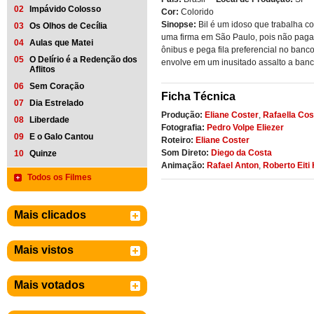
02
Impávido Colosso
Cor:
Colorido
Sinopse:
Bil é um idoso que trabalha c
03
Os Olhos de Cecília
uma firma em São Paulo, pois não pag
04
Aulas que Matei
ônibus e pega fila preferencial no banc
05
O Delírio é a Redenção dos
envolve em um inusitado assalto a banc
Aflitos
06
Sem Coração
Ficha Técnica
07
Dia Estrelado
Produção:
Eliane Coster
,
Rafaella Cos
08
Liberdade
Fotografia:
Pedro Volpe Eliezer
09
E o Galo Cantou
Roteiro:
Eliane Coster
Som Direto:
Diego da Costa
10
Quinze
Animação:
Rafael Anton
,
Roberto Eiti
Todos os Filmes
Mais clicados
Mais vistos
Mais votados