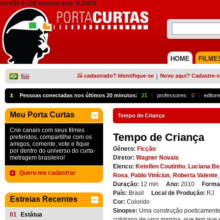
versão 0.720 session size: 0,15KB
HOME
FILME
Já cadastrado? Identifique-se
|
Novo aqui? Cadastre-s
Pessoas conectadas nos últimos 20 minutos:
21
{
professores:
0
|
editore
Meu Porta Curtas
Tempo de Criança
Crie canais com seus filmes
Tempo de Criança
preferidos, compartilhe com os
amigos, comente, vote e fique
Gênero:
Ficção
por dentro do universo do curta-
metragem brasileiro!
Diretor:
Wagner Novais
Elenco:
Ketellen Coutinho
,
Luciana Be
Quero me cadastrar
Rosa
,
Pablo Vinícius
,
Roberta Valente
Duração:
12 min
Ano:
2010
Forma
País:
Brasil
Local de Produção:
RJ
Estreias Recentes
Cor:
Colorido
Sinopse:
Uma construção poeticamente
01
Estátua
cotidiano de uma menina, que tem que