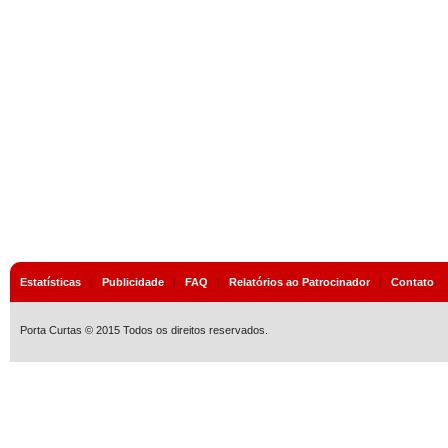
Estatísticas
|
Publicidade
|
FAQ
|
Relatórios ao Patrocinador
|
Contato
Porta Curtas © 2015 Todos os direitos reservados.