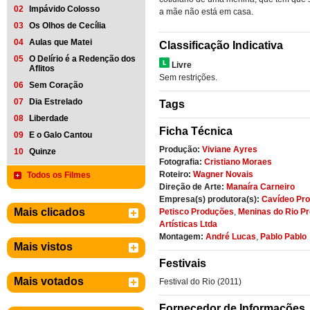
02
Impávido Colosso
a mãe não está em casa.
03
Os Olhos de Cecília
04
Aulas que Matei
Classificação Indicativa
05
O Delírio é a Redenção dos
Livre
Aflitos
Sem restrições.
06
Sem Coração
07
Dia Estrelado
Tags
08
Liberdade
Ficha Técnica
09
E o Galo Cantou
Produção:
Viviane Ayres
10
Quinze
Fotografia:
Cristiano Moraes
Roteiro:
Wagner Novais
Todos os Filmes
Direção de Arte:
Manaíra Carneiro
Empresa(s) produtora(s):
Cavídeo Pr
Mais clicados
Petisco Produções
,
Meninas do Rio P
Artísticas Ltda
Montagem:
André Lucas
,
Pablo Pablo
Mais vistos
Festivais
Mais votados
Festival do Rio (2011)
Fornecedor de Informações