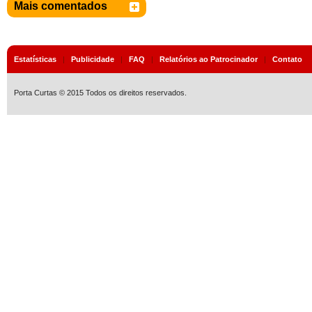
Mais comentados
Estatísticas
|
Publicidade
|
FAQ
|
Relatórios ao Patrocinador
|
Contato
Porta Curtas © 2015 Todos os direitos reservados.