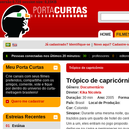
versão 0.720 session size: 0,15KB
HOME
FILME
Já cadastrado? Identifique-se
|
Novo aqui? Cadastre-s
Pessoas conectadas nos últimos 20 minutos:
30
{
professores:
0
|
editore
Meu Porta Curtas
Trópico de capricórnio
Crie canais com seus filmes
Trópico de capricórn
preferidos, compartilhe com os
amigos, comente, vote e fique
Gênero:
Documentário
por dentro do universo do curta-
metragem brasileiro!
Diretor:
Kika Nicolela
Duração:
30 min
Ano:
2005
Forma
Quero me cadastrar
País:
Brasil
Local de Produção:
Cor:
Colorido
Sinopse:
Durante uma mesma noite, quat
Estreias Recentes
trazidos para um quarto de hotel do cen
Um a um, eles entram no jogo proposto p
01
Estátua
deitar-se na cama e permanecer no qua