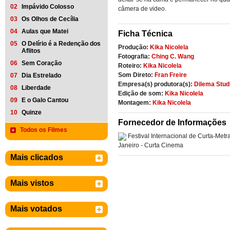
02
Impávido Colosso
câmera de video.
03
Os Olhos de Cecília
04
Aulas que Matei
Ficha Técnica
05
O Delírio é a Redenção dos
Produção:
Kika Nicolela
Aflitos
Fotografia:
Ching C. Wang
06
Sem Coração
Roteiro:
Kika Nicolela
Som Direto:
Fran Freire
07
Dia Estrelado
Empresa(s) produtora(s):
Dilema Stud
08
Liberdade
Edição de som:
Kika Nicolela
09
E o Galo Cantou
Montagem:
Kika Nicolela
10
Quinze
Fornecedor de Informações
Todos os Filmes
Festival Internacional de Curta-Met
Janeiro - Curta Cinema
Mais clicados
Mais vistos
Mais votados