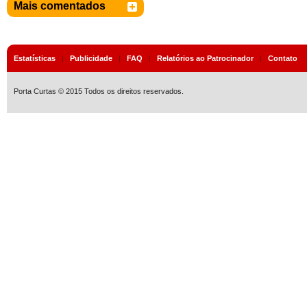
Mais comentados
Estatísticas
|
Publicidade
|
FAQ
|
Relatórios ao Patrocinador
|
Contato
Porta Curtas © 2015 Todos os direitos reservados.