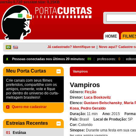
versão 0.720 session size: 0,15KB
HOME
FILME
Já cadastrado? Identifique-se
|
Novo aqui? Cadastre-s
Pessoas conectadas nos últimos 20 minutos:
89
{
professores:
0
|
editore
Meu Porta Curtas
Vampiros
Crie canais com seus filmes
Vampiros
preferidos, compartilhe com os
amigos, comente, vote e fique
Gênero:
Ficção
por dentro do universo do curta-
metragem brasileiro!
Diretor:
Luca Boskovitz
Elenco:
Gustavo Belschansky
,
Maria 
Quero me cadastrar
Kosa
,
Pedro Geraldo
Duração:
11 min
Ano:
2015
Forma
País:
Brasil
Local de Produção:
SP
Estreias Recentes
Cor:
Colorido
Sinopse:
Durante uma festa em sua cas
01
Estátua
ter uma amiga vampira.