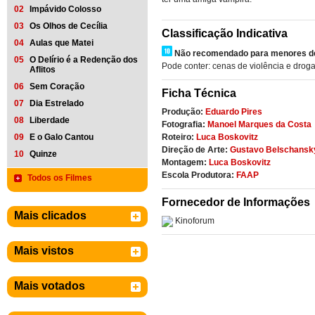
02
Impávido Colosso
03
Os Olhos de Cecília
Classificação Indicativa
04
Aulas que Matei
Não recomendado para menores de
05
O Delírio é a Redenção dos
Pode conter: cenas de violência e droga
Aflitos
06
Sem Coração
Ficha Técnica
07
Dia Estrelado
Produção:
Eduardo Pires
08
Liberdade
Fotografia:
Manoel Marques da Costa
09
E o Galo Cantou
Roteiro:
Luca Boskovitz
Direção de Arte:
Gustavo Belschansk
10
Quinze
Montagem:
Luca Boskovitz
Escola Produtora:
FAAP
Todos os Filmes
Fornecedor de Informações
Mais clicados
Kinoforum
Mais vistos
Mais votados