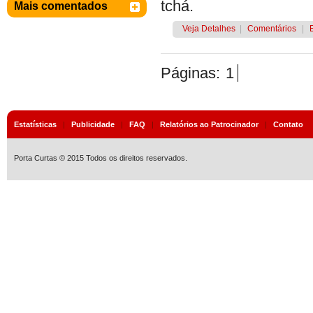
tchá.
Mais comentados
Veja Detalhes
|
Comentários
|
Páginas:
1
Estatísticas
|
Publicidade
|
FAQ
|
Relatórios ao Patrocinador
|
Contato
Porta Curtas © 2015 Todos os direitos reservados.