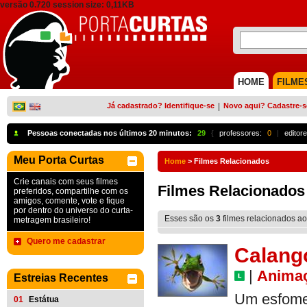
versão 0.720 session size: 0,11KB
HOME
FILME
Já cadastrado? Identifique-se
|
Novo aqui? Cadastre-s
Pessoas conectadas nos últimos 20 minutos:
29
{
professores:
0
|
editore
Meu Porta Curtas
Home
>
Filmes Relacionados
Crie canais com seus filmes
Filmes Relacionados
preferidos, compartilhe com os
amigos, comente, vote e fique
por dentro do universo do curta-
Esses são os
3
filmes relacionados ao
metragem brasileiro!
Quero me cadastrar
Calang
|
Anima
Estreias Recentes
Um esfomea
01
Estátua