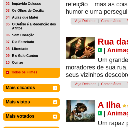
refeição... mas as coi
02
Impávido Colosso
humor e uma persegui
03
Os Olhos de Cecília
04
Aulas que Matei
Veja Detalhes
|
Comentários
|
05
O Delírio é a Redenção dos
Aflitos
06
Sem Coração
Rua das
07
Dia Estrelado
|
Anima
08
Liberdade
09
E o Galo Cantou
Um grande 
10
Quinze
moradores de sua rua, 
Todos os Filmes
seus vizinhos descobre
Veja Detalhes
|
Comentários
|
Mais clicados
Mais vistos
A Ilha
|
Anima
Mais votados
Um rapaz p