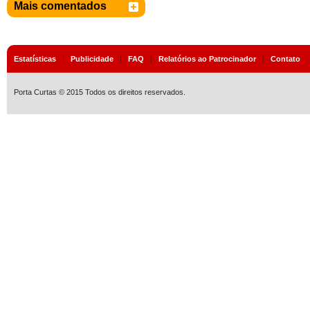
Mais comentados
Estatísticas
|
Publicidade
|
FAQ
|
Relatórios ao Patrocinador
|
Contato
Porta Curtas © 2015 Todos os direitos reservados.