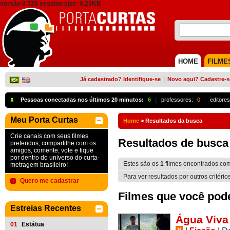
versão 0.720 session size: 0,23KB
HOME
FILME
Já cadastrado? Identifique-se
|
Novo aqui? Cadastre-s
Pessoas conectadas nos últimos 20 minutos:
6
{
professores:
0
|
editores
Meu Porta Curtas
Home
>
Resultados da busca
Crie canais com seus filmes
Resultados de busca
preferidos, compartilhe com os
amigos, comente, vote e fique
por dentro do universo do curta-
Estes são os
1
filmes encontrados co
metragem brasileiro!
Para ver resultados por outros critério
Quero me cadastrar
Filmes que você pode 
Estreias Recentes
Água Viva
01
Estátua