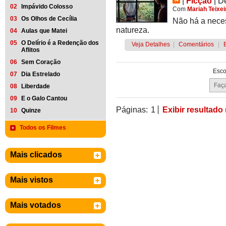
|
Ficção
|
D
02
Impávido Colosso
Com
Mariah Teixei
03
Os Olhos de Cecília
Não há a nece
natureza.
04
Aulas que Matei
05
O Delírio é a Redenção dos
Veja Detalhes
|
Comentários
|
Aflitos
06
Sem Coração
Esco
07
Dia Estrelado
08
Liberdade
09
E o Galo Cantou
Páginas:
1
Exibir resultado
10
Quinze
Todos os Filmes
Mais clicados
Mais vistos
Mais votados