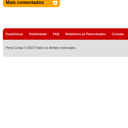
Mais comentados
Estatísticas
|
Publicidade
|
FAQ
|
Relatórios ao Patrocinador
|
Contato
Porta Curtas © 2015 Todos os direitos reservados.