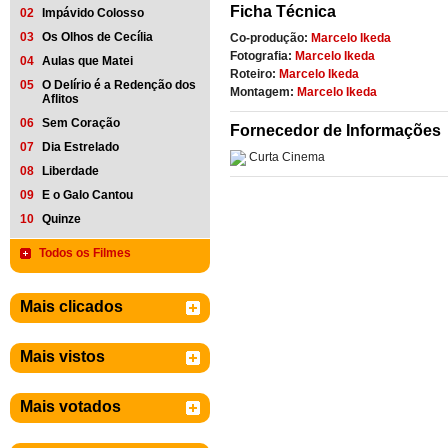
Ficha Técnica
02
Impávido Colosso
03
Os Olhos de Cecília
Co-produção:
Marcelo Ikeda
Fotografia:
Marcelo Ikeda
04
Aulas que Matei
Roteiro:
Marcelo Ikeda
05
O Delírio é a Redenção dos
Montagem:
Marcelo Ikeda
Aflitos
06
Sem Coração
Fornecedor de Informações
07
Dia Estrelado
Curta Cinema
08
Liberdade
09
E o Galo Cantou
10
Quinze
Todos os Filmes
Mais clicados
Mais vistos
Mais votados