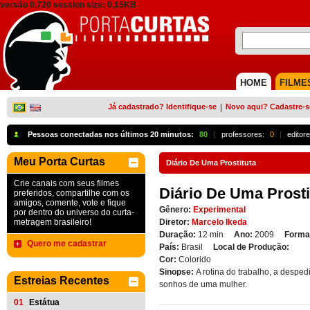
versão 0.720 session size: 0,15KB
HOME
FILME
Já cadastrado? Identifique-se
|
Novo aqui? Cadastre-s
Pessoas conectadas nos últimos 20 minutos:
80
{
professores:
0
|
editore
Meu Porta Curtas
Diário De Uma Prostituta
Crie canais com seus filmes
Diário De Uma Prosti
preferidos, compartilhe com os
amigos, comente, vote e fique
Gênero:
Experimental
por dentro do universo do curta-
metragem brasileiro!
Diretor:
Marcelo Ikeda
Duração:
12 min
Ano:
2009
Forma
Quero me cadastrar
País:
Brasil
Local de Produção:
Cor:
Colorido
Sinopse:
A rotina do trabalho, a desped
Estreias Recentes
sonhos de uma mulher.
01
Estátua